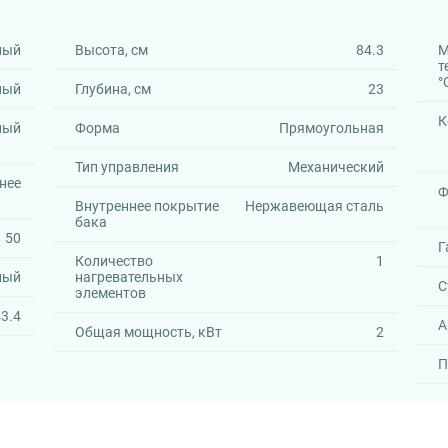
ный
Высота, см
84.3
М
т
°
ный
Глубина, см
23
К
ный
Форма
Прямоугольная
Тип управления
Механический
нее
Ф
Внутреннее покрытие
Нержавеющая сталь
бака
50
Г
Количество
1
лый
нагревательных
С
элементов
3.4
А
Общая мощность, кВт
2
П