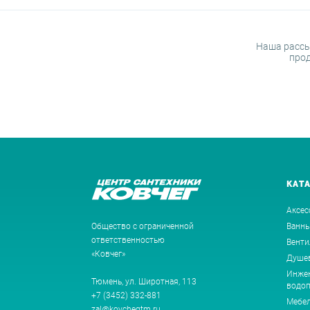
Наша рассы
прод
КАТ
Аксес
Общество с ограниченной
Ванн
ответственностью
Венти
«Ковчег»
Душев
Инжен
Тюмень, ул. Широтная, 113
водоп
+7 (3452) 332-881
Мебе
zal@kovchegtm.ru