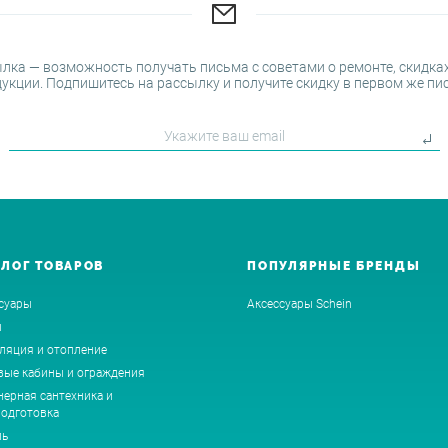
лка — возможность получать письма с советами о ремонте, скидках
укции. Подпишитесь на рассылку и получите скидку в первом же пи
АЛОГ ТОВАРОВ
ПОПУЛЯРНЫЕ БРЕНДЫ
суары
Аксессуары Schein
ы
ляция и отопление
ые кабины и ограждения
ерная сантехника и
одготовка
ль