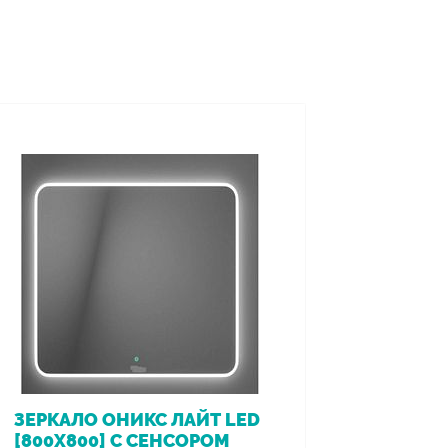
ЗЕРКАЛО ОНИКС ЛАЙТ LED
ВАННА 
[800Х800] С СЕНСОРОМ
[170*7