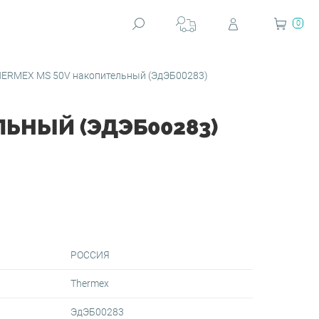
0
HERMEX MS 50V накопительный (ЭдЭБ00283)
ЛЬНЫЙ (ЭДЭБ00283)
РОССИЯ
Thermex
ЭдЭБ00283