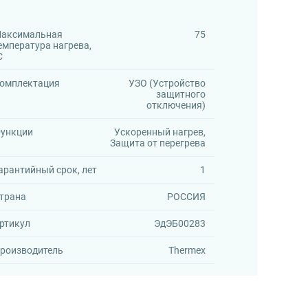
аксимальная
75
емпература нагрева,
C
омплектация
УЗО (Устройство
защитного
отключения)
ункции
Ускоренный нагрев,
Защита от перегрева
арантийный срок, лет
1
трана
РОССИЯ
ртикул
ЭдЭБ00283
роизводитель
Thermex