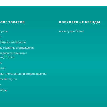
АЛОГ ТОВАРОВ
ПОПУЛЯРНЫЕ БРЕНДЫ
суары
Аксессуары Schein
ы
ляция и отопление
ые кабины и ограждения
ерная сантехника и
одготовка
ль
аянс
мы инсталляции и водоотведения
тели и души
и
овары