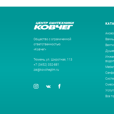
КАТ
Аксес
Общество с ограниченной
Ванн
ответственностью
Венти
«Ковчег»
Душев
Инжен
Тюмень, ул. Широтная, 113
водоп
+7 (3452) 332-881
Мебе
zal@kovchegtm.ru
Санф
Систе
Смеси
Услуг
Все т