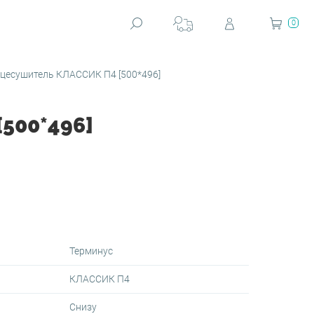
0
цесушитель КЛАССИК П4 [500*496]
500*496]
Терминус
КЛАССИК П4
я
Снизу