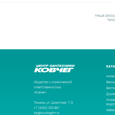
Наша рассы
прод
КАТ
Аксес
Общество с ограниченной
Ванн
ответственностью
Венти
«Ковчег»
Душев
Инжен
Тюмень, ул. Широтная, 113
водоп
+7 (3452) 332-881
Мебе
zal@kovchegtm.ru