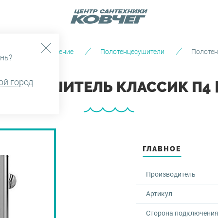
ентиляция и отопление
Полотенцесушители
Полотен
нь?
ой город
ЦЕСУШИТЕЛЬ КЛАССИК П4 [
ГЛАВНОЕ
Производитель
Артикул
Сторона подключени