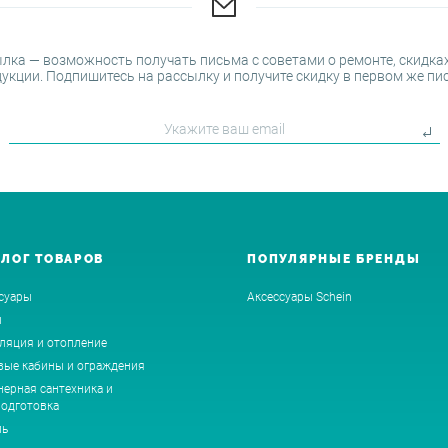
лка — возможность получать письма с советами о ремонте, скидках
укции. Подпишитесь на рассылку и получите скидку в первом же пи
АЛОГ ТОВАРОВ
ПОПУЛЯРНЫЕ БРЕНДЫ
суары
Аксессуары Schein
ы
ляция и отопление
ые кабины и ограждения
ерная сантехника и
одготовка
ль