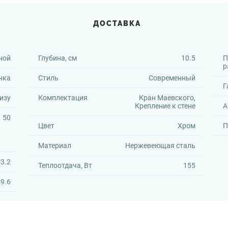
ДОСТАВКА
ной
Глубина, см
10.5
П
р
нка
Стиль
Современный
Г
изу
Комплектация
Кран Маевского,
Крепление к стене
А
50
Цвет
Хром
П
Материал
Нержевеющая сталь
3.2
Теплоотдача, Вт
155
9.6