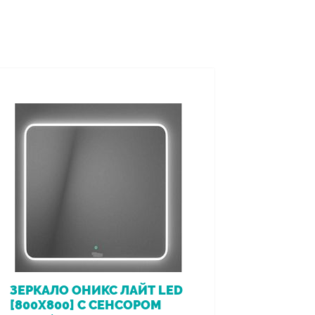
ЗЕРКАЛО ОНИКС ЛАЙТ LED
ВАННА 
[800Х800] С СЕНСОРОМ
[170*7