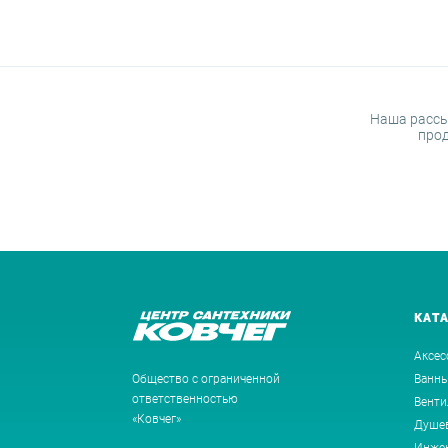
Наша рассы
прод
КАТ
Аксес
Общество с ограниченной
Ванн
ответственностью
Венти
«Ковчег»
Душев