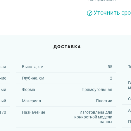
Уточнить сро
ДОСТАВКА
ная
Высота, см
55
Т
ние
Глубина, см
2
Г
м
ный
Форма
Прямоугольная
С
лый
Материал
Пластик
А
170
Назначение
Изготовлена для
конкретной модели
ванны
П