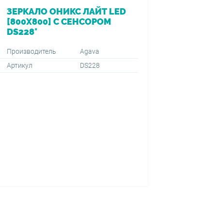
ЗЕРКАЛО ОНИКС ЛАЙТ LED
ВАННА 
[800Х800] С СЕНСОРОМ
[170*7
DS228*
ПЕРЕЛ
VIEGA (
1500+59
Производитель
Agava
Артикул
DS228
Производ
Артикул
Тип монт