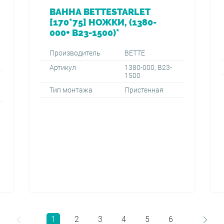
ВАННА BETTESTARLET
[170*75] НОЖКИ, (1380-
000+ B23-1500)*
Производитель
BETTE
Артикул
1380-000, B23-
1500
Тип монтажа
Пристенная
1
2
3
4
5
6