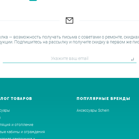
лка — возможность получать письма с советами о ремонте, скидках
укции. Подпишитесь на рассылку и получите скидку в первом же пи
АЛОГ ТОВАРОВ
ПОПУЛЯРНЫЕ БРЕНДЫ
суары
Аксессуары Schein
ы
ляция и отопление
ые кабины и ограждения