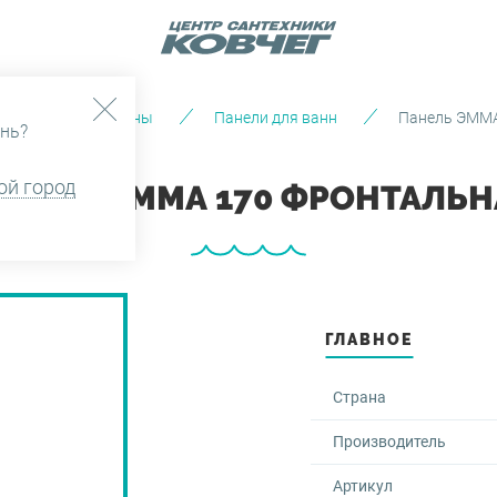
аталог
Ванны
Панели для ванн
Панель ЭММА
нь?
ой город
АНЕЛЬ ЭММА 170 ФРОНТАЛЬН
ГЛАВНОЕ
Страна
Производитель
Артикул