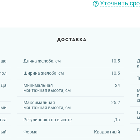
Уточнить сро
ДОСТАВКА
уша
Длина желоба, см
10.5
Д
к
пол
Ширина желоба, см
10.5
Т
Да
Минимальная
24
монтажная высота, см
М
п
с
Максимальная
25.2
ный
монтажная высота, см
Г
м
тка
Регулировка по высоте
Да
С
ный
Форма
Квадратный