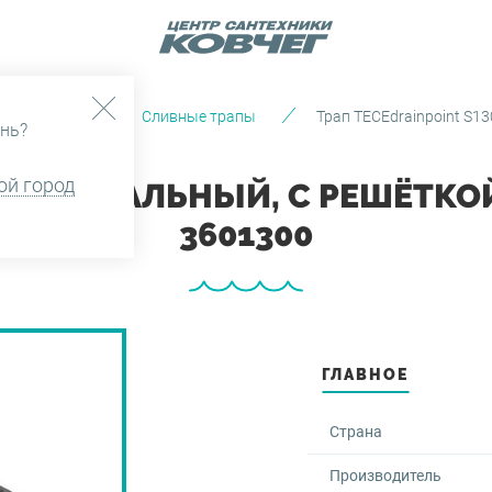
оотведения
Сливные трапы
Трап TECEdrainpoint S1
нь?
ой город
 ВЕРТИКАЛЬНЫЙ, С РЕШЁТКО
3601300
ГЛАВНОЕ
Страна
Производитель