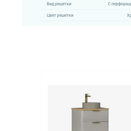
Вид решетки
С перфорац
Цвет решетки
Х