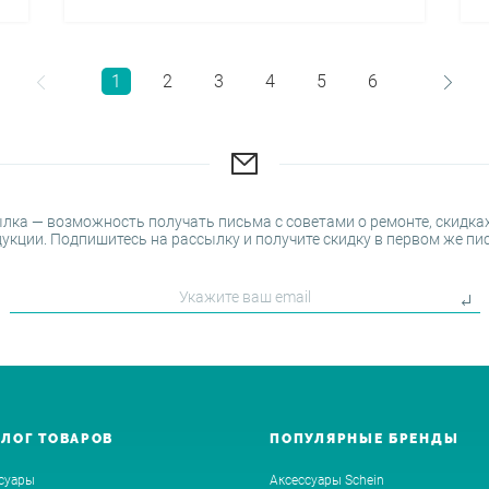
1
2
3
4
5
6
лка — возможность получать письма с советами о ремонте, скидках
укции. Подпишитесь на рассылку и получите скидку в первом же пи
АЛОГ ТОВАРОВ
ПОПУЛЯРНЫЕ БРЕНДЫ
суары
Аксессуары Schein