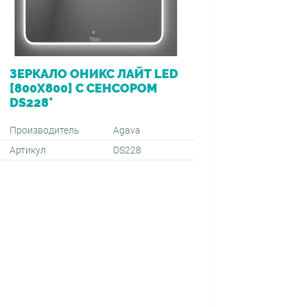
ЗЕРКАЛО ОНИКС ЛАЙТ LED
ВАННА 
[800Х800] С СЕНСОРОМ
[170*7
DS228*
ПЕРЕЛ
VIEGA (
1500+59
Производитель
Agava
Артикул
DS228
Производ
Артикул
Тип монт