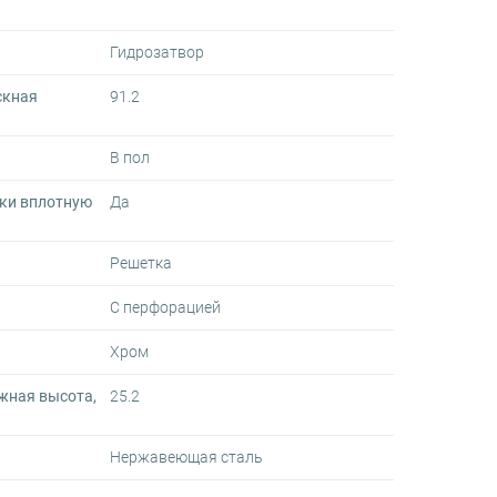
Гидрозатвор
скная
91.2
В пол
ки вплотную
Да
Решетка
С перфорацией
Хром
жная высота,
25.2
Нержавеющая сталь