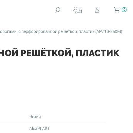
0
порогами, с перфорированной решёткой, пластик (APZ10-550M)
ННОЙ РЕШЁТКОЙ, ПЛАСТИК
Чехия
AlcaPLAST