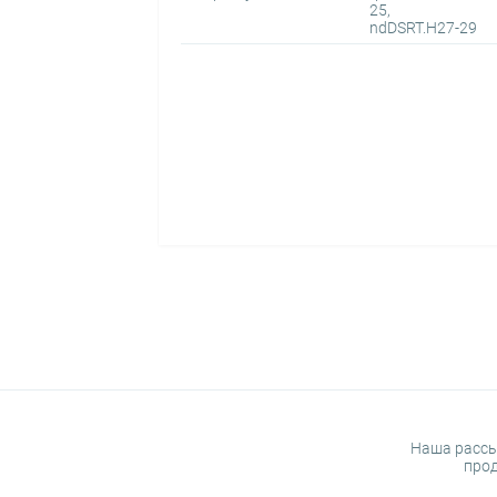
25,
ndDSRT.H27-29
Наша рассы
прод