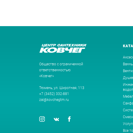
КАТ
Аксес
Общество с ограниченной
Ванн
ответственностью
Венти
«Ковчег»
Душев
Инжен
Тюмень, ул. Широтная, 113
водоп
+7 (3452) 332-881
Мебе
zal@kovchegtm.ru
Санф
Систе
Смеси
Услуг
Все т