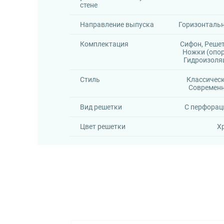
стене
Направление выпуска
Горизонталь
Комплектация
Сифон, Решет
Ножки (опор
Гидроизоля
Стиль
Классическ
Современ
Вид решетки
С перфорац
Цвет решетки
Х