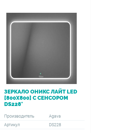
ЗЕРКАЛО ОНИКС ЛАЙТ LED
ВАННА 
[800Х800] С СЕНСОРОМ
[170*7
DS228*
ПЕРЕЛ
VIEGA (
1500+59
Производитель
Agava
Артикул
DS228
Производ