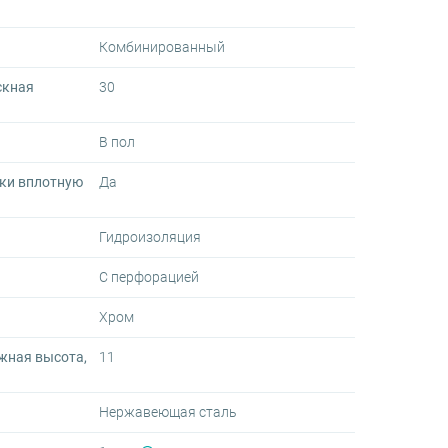
Комбинированный
скная
30
В пол
ки вплотную
Да
Гидроизоляция
С перфорацией
Хром
жная высота,
11
Нержавеющая сталь