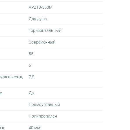
APZ10-550M
Для душа
Горизонтальный
Современный
55
6
ная высота,
7.5
е
Да
Прямоугольный
Полипропилен
 к
40 мм