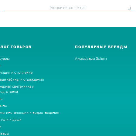
АЛОГ ТОВАРОВ
ПОПУЛЯРНЫЕ БРЕНДЫ
суары
Аксессуары Schein
ы
ляция и отопление
ые кабины и ограждения
ерная сантехника и
одготовка
ль
аянс
мы инсталляции и водоотведения
тели и души
и
овары