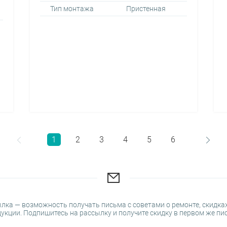
Тип монтажа
Пристенная
1
2
3
4
5
6
лка — возможность получать письма с советами о ремонте, скидках
укции. Подпишитесь на рассылку и получите скидку в первом же пи