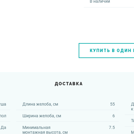
В наличии
КУПИТЬ В ОДИН
ДОСТАВКА
уша
Длина желоба, см
55
Д
к
пол
Ширина желоба, см
6
Т
Да
Минимальная
7.5
монтажная высота, см
М