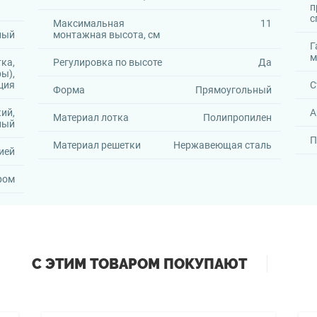
п
с
Максимальная
11
ный
монтажная высота, см
Г
м
ка,
Регулировка по высоте
Да
ы),
ция
С
Форма
Прямоугольный
ий,
А
Материал лотка
Полипропилен
ный
П
Материал решетки
Нержавеющая сталь
ией
ром
С ЭТИМ ТОВАРОМ ПОКУПАЮТ