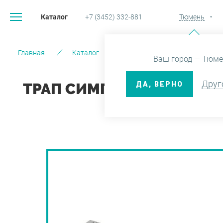
Каталог
+7 (3452) 332-881
Тюмень
Главная
Каталог
Системы инсталляции и вод
Ваш город — Тюме
Друг
ДА, ВЕРНО
ТРАП СИМПЛ L 550 ММ С