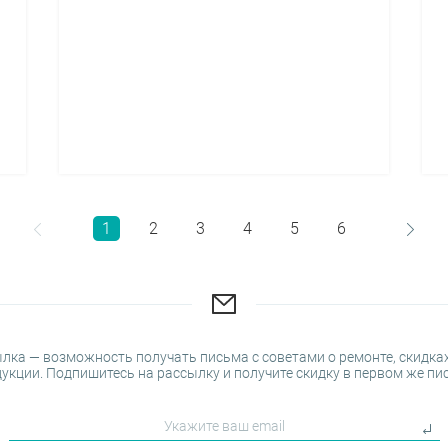
1
2
3
4
5
6
лка — возможность получать письма с советами о ремонте, скидках
укции. Подпишитесь на рассылку и получите скидку в первом же пи