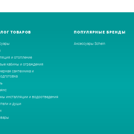
АЛОГ ТОВАРОВ
ПОПУЛЯРНЫЕ БРЕНДЫ
суары
Аксессуары Schein
ы
ляция и отопление
ые кабины и ограждения
ерная сантехника и
одготовка
ль
аянс
мы инсталляции и водоотведения
тели и души
и
овары