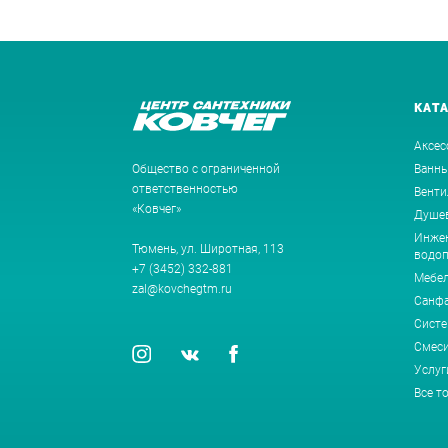
КАТ
Аксес
Общество с ограниченной
Ванн
ответственностью
Венти
«Ковчег»
Душев
Инжен
Тюмень, ул. Широтная, 113
водоп
+7 (3452) 332-881
Мебе
zal@kovchegtm.ru
Санф
Систе
Смеси
Услуг
Все т