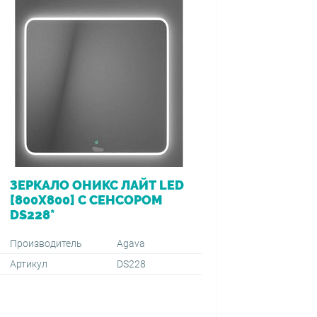
ЗЕРКАЛО ОНИКС ЛАЙТ LED
ВАННА 
[800Х800] С СЕНСОРОМ
[170*7
DS228*
ПЕРЕЛ
VIEGA (
1500+59
Производитель
Agava
Артикул
DS228
Производ
Артикул