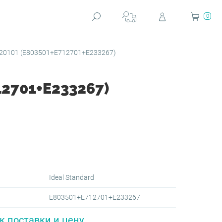
0
0101 (E803501+E712701+E233267)
2701+E233267)
Ideal Standard
E803501+E712701+E233267
к поставки и цену