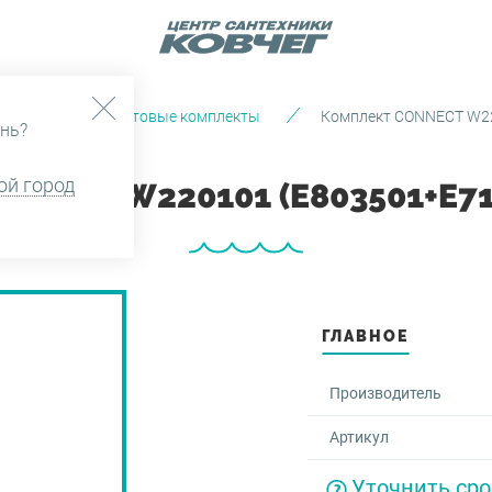
анфаянс
Готовые комплекты
Комплект CONNECT W22
нь?
ой город
NECT W220101 (E803501+E71
ГЛАВНОЕ
Производитель
Артикул
Уточнить сро