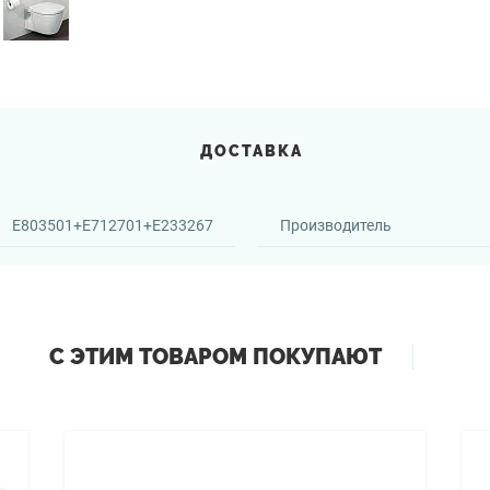
ДОСТАВКА
E803501+E712701+E233267
Производитель
С ЭТИМ ТОВАРОМ ПОКУПАЮТ