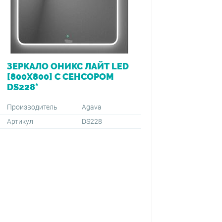
ЗЕРКАЛО ОНИКС ЛАЙТ LED
ВАННА 
[800Х800] С СЕНСОРОМ
[170*7
DS228*
ПЕРЕЛ
VIEGA (
1500+59
Производитель
Agava
Артикул
DS228
Производ
Артикул
Тип монт