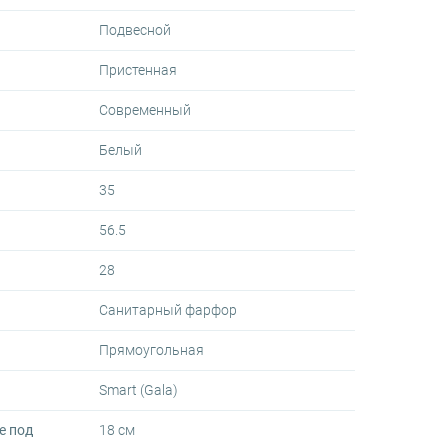
Подвесной
Пристенная
Современный
Белый
35
56.5
28
Санитарный фарфор
Прямоугольная
Smart (Gala)
е под
18 см