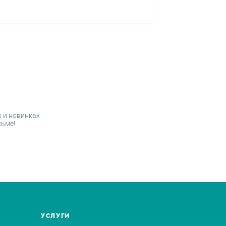
 и новинках
сьме!
УСЛУГИ