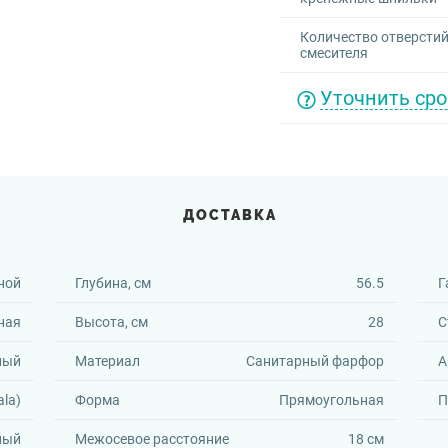
Количество отверстий
смесителя
Уточнить сро
ДОСТАВКА
ной
Глубина, см
56.5
Г
ная
Высота, см
28
С
ный
Материал
Санитарный фарфор
А
ala)
Форма
Прямоугольная
П
лый
Межосевое расстояние
18 см