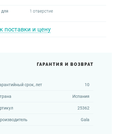
 для
1 отверстие
к поставки и цену
ГАРАНТИЯ И ВОЗВРАТ
арантийный срок, лет
10
трана
Испания
ртикул
25362
роизводитель
Gala