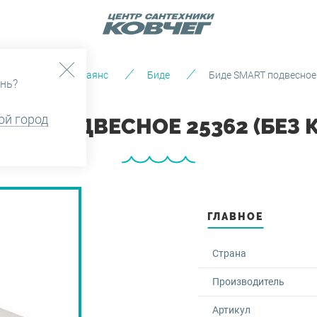
талог
Санфаянс
Биде
Биде SMART подвесное 
нь?
ой город
ART ПОДВЕСНОЕ 25362 (БЕЗ
ГЛАВНОЕ
Страна
Производитель
Артикул