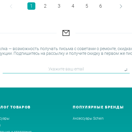
1
2
3
4
5
6
лка — возможность получать письма с советами о ремонте, скидках
укции. Подпишитесь на рассылку и получите скидку в первом же пи
АЛОГ ТОВАРОВ
ПОПУЛЯРНЫЕ БРЕНДЫ
суары
Аксессуары Schein
ы