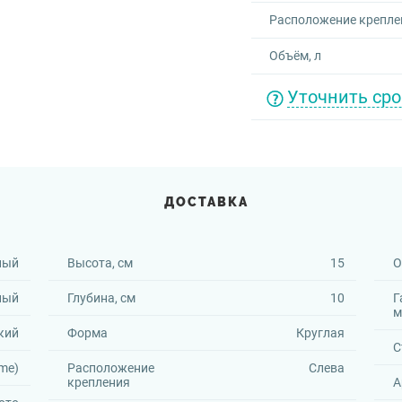
Расположение крепле
Объём, л
Уточнить сро
ДОСТАВКА
ный
Высота, см
15
О
ный
Глубина, см
10
Г
м
кий
Форма
Круглая
С
eme)
Расположение
Слева
крепления
А