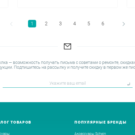
1
2
3
4
5
6
лка — возможность получать письма с советами о ремонте, скидках
укции. Подпишитесь на рассылку и получите скидку в первом же пи
АЛОГ ТОВАРОВ
ПОПУЛЯРНЫЕ БРЕНДЫ
суары
Аксессуары Schein