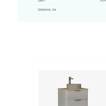
Цвет
Зол
Ширина, см