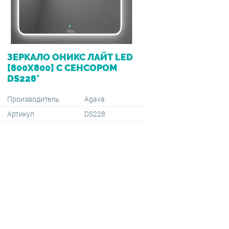
ЗЕРКАЛО ОНИКС ЛАЙТ LED
ВАННА 
[800Х800] С СЕНСОРОМ
[170*7
DS228*
ПЕРЕЛ
VIEGA (
1500+59
Производитель
Agava
Артикул
DS228
Производ
Артикул
Тип монт