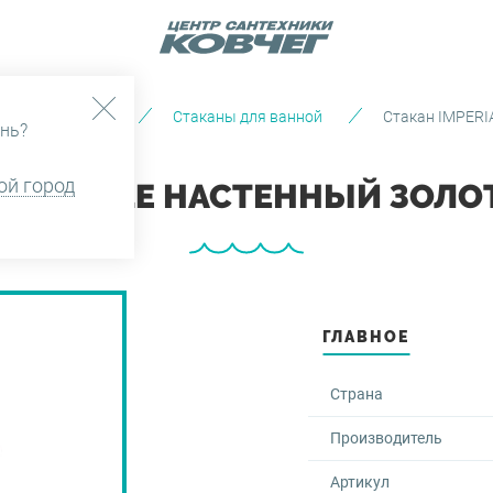
Аксессуары
Стаканы для ванной
Стакан IMPERI
нь?
ой город
MPERIALE НАСТЕННЫЙ ЗОЛОТ
ГЛАВНОЕ
Страна
Производитель
Артикул