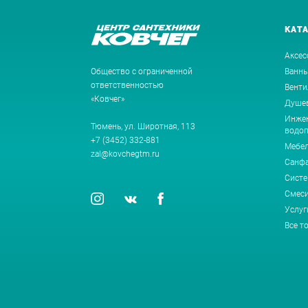
КАТ
Аксес
Общество с ограниченной
Ванн
ответственностью
Венти
«Ковчег»
Душев
Инжен
Тюмень, ул. Широтная, 113
водоп
+7 (3452) 332-881
Мебе
zal@kovchegtm.ru
Санф
Систе
Смеси
Услуг
Все т