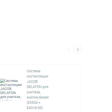
Система
инсталляции
JACOB
DELAFON для
унитаза,
кнопка белая
(E5504 +
E4316-00)