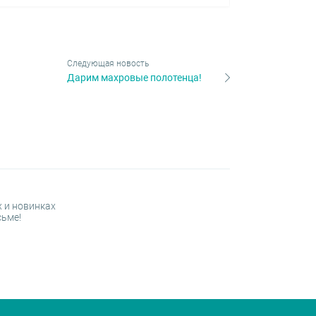
Следующая новость
Дарим махровые полотенца!
 и новинках
сьме!