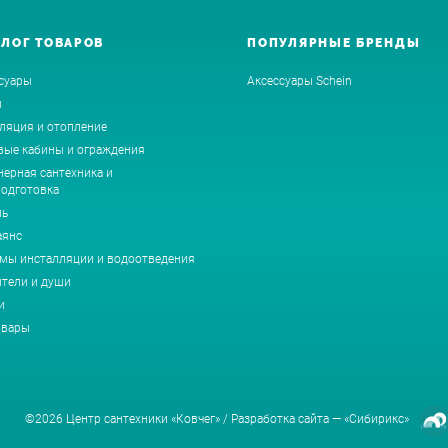
АЛОГ ТОВАРОВ
ПОПУЛЯРНЫЕ БРЕНДЫ
суары
Аксессуары Schein
ы
ляция и отопление
ые кабины и ограждения
ерная сантехника и
одготовка
ль
аянс
мы инсталляции и водоотведения
тели и души
и
овары
©2026 Центр сантехники «Ковчег» /
Разработка сайта —
«Сибирикс»