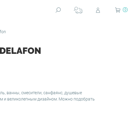
0
fon
 DELAFON
ель, ванны, смесители, санфаянс, душевые
ем и великолепным дизайном. Можно подобрать