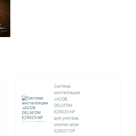
Система
инсталляции
JACOB
DELAFON
E29025-NF
для унитаза,
кнопка хром
E29027-CP