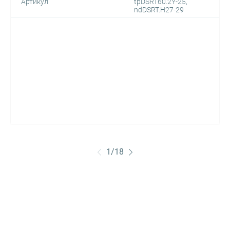
Артикул
tpDSRT60.2Y-25,
ndDSRT.H27-29
1
/
18