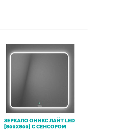
ЗЕРКАЛО ОНИКС ЛАЙТ LED
ВАННА 
[800Х800] С СЕНСОРОМ
[170*7