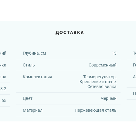
ДОСТАВКА
кий
Глубина, см
13
Т
нка
Стиль
Современный
Г
ава
Комплектация
Терморегулятор,
А
Крепление к стене,
Сетевая вилка
8.2
П
Цвет
Черный
65
Материал
Нержевеющая сталь