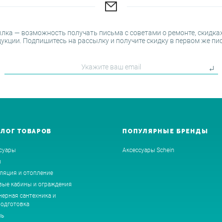
лка — возможность получать письма с советами о ремонте, скидках
укции. Подпишитесь на рассылку и получите скидку в первом же пи
АЛОГ ТОВАРОВ
ПОПУЛЯРНЫЕ БРЕНДЫ
суары
Аксессуары Schein
ы
ляция и отопление
ые кабины и ограждения
ерная сантехника и
одготовка
ль