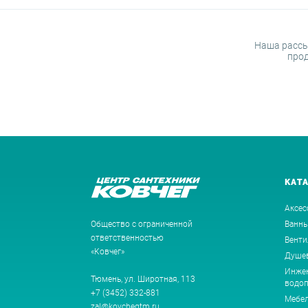
Наша рассы
прод
КАТ
Аксес
Общество с ограниченной
Ванн
ответственностью
Венти
«Ковчег»
Душев
Инжен
Тюмень, ул. Широтная, 113
водоп
+7 (3452) 332-881
Мебе
zal@kovchegtm.ru