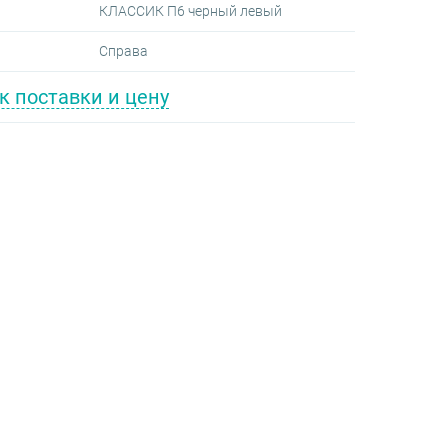
КЛАССИК П6 черный левый
я
Справа
к поставки и цену