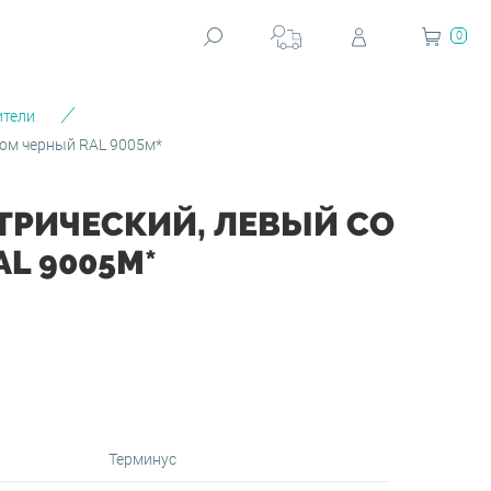
0
ители
ом черный RAL 9005м*
КТРИЧЕСКИЙ, ЛЕВЫЙ СО
L 9005М*
Терминус