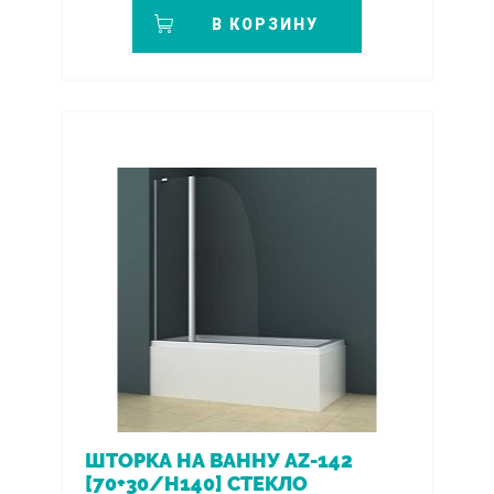
В КОРЗИНУ
ШТОРКА НА ВАННУ AZ-142
[70+30/H140] СТЕКЛО