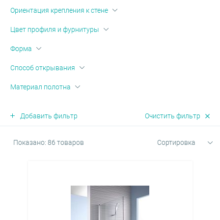
оры и диспенсеры
овары
-переливы
ектующие для скрытого
Ориентация крепления к стене
жа
и
ые клавиши
Цвет профиля и фурнитуры
овары
 запорные
Форма
ные части для аксессуаров
мы инсталляции для
аров
Способ открывания
е души
нированные аксессуары
Материал полотна
шки для перелива
тели врезные
йнеры для косметических
Добавить фильтр
Очистить фильтр
в
мы инсталляции для
льников
тели для биде
Показано: 86 товаров
Сортировка
овары
овары
овары