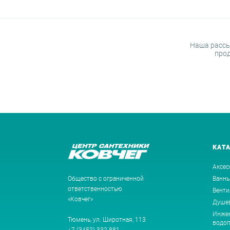
Наша рассы
прод
КАТ
Аксес
Общество с ограниченной
Ванн
ответственностью
Венти
«Ковчег»
Душев
Инжен
Тюмень, ул. Широтная, 113
водоп