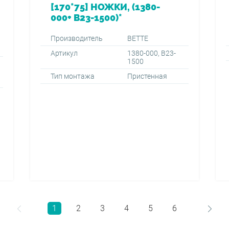
[170*75] НОЖКИ, (1380-
000+ B23-1500)*
Производитель
BETTE
Артикул
1380-000, B23-
1500
Тип монтажа
Пристенная
1
2
3
4
5
6