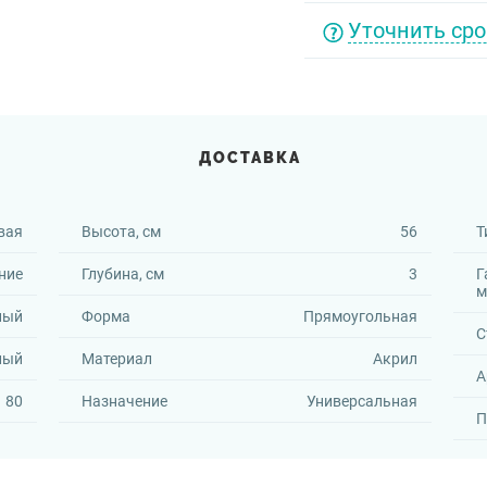
Уточнить сро
ДОСТАВКА
вая
Высота, см
56
Т
ние
Глубина, см
3
Г
м
ный
Форма
Прямоугольная
С
лый
Материал
Акрил
А
80
Назначение
Универсальная
П