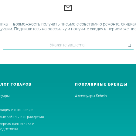
лка — возможность получать письма с советами о ремонте, скидках
укции. Подпишитесь на рассылку и получите скидку в первом же пи
АЛОГ ТОВАРОВ
ПОПУЛЯРНЫЕ БРЕНДЫ
суары
Аксессуары Schein
ы
ляция и отопление
ые кабины и ограждения
ерная сантехника и
одготовка