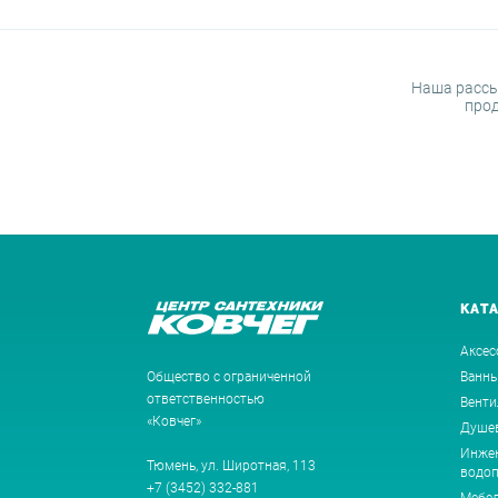
Наша рассы
прод
КАТ
Аксес
Общество с ограниченной
Ванн
ответственностью
Венти
«Ковчег»
Душев
Инжен
Тюмень, ул. Широтная, 113
водоп
+7 (3452) 332-881