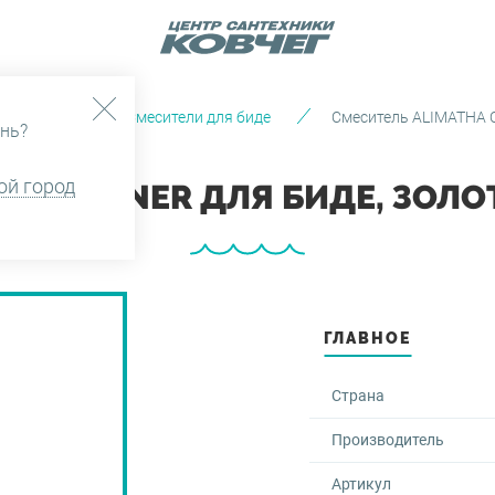
и и души
Смесители для биде
Смеситель ALIMATHA C
нь?
ой город
A CORNER ДЛЯ БИДЕ, ЗОЛОТ
ГЛАВНОЕ
Страна
Производитель
Артикул