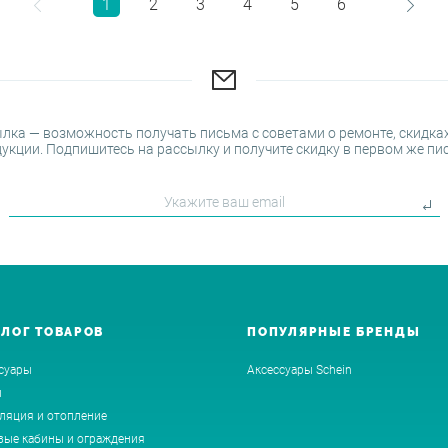
1
2
3
4
5
6
лка — возможность получать письма с советами о ремонте, скидках
укции. Подпишитесь на рассылку и получите скидку в первом же пи
АЛОГ ТОВАРОВ
ПОПУЛЯРНЫЕ БРЕНДЫ
суары
Аксессуары Schein
ы
ляция и отопление
ые кабины и ограждения