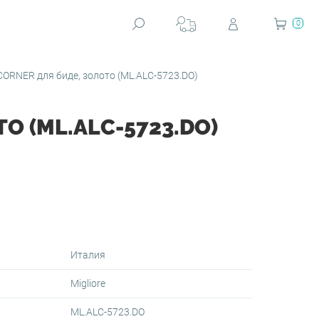
0
ORNER для биде, золото (ML.ALC-5723.DO)
О (ML.ALC-5723.DO)
Италия
Migliore
ML.ALC-5723.DO