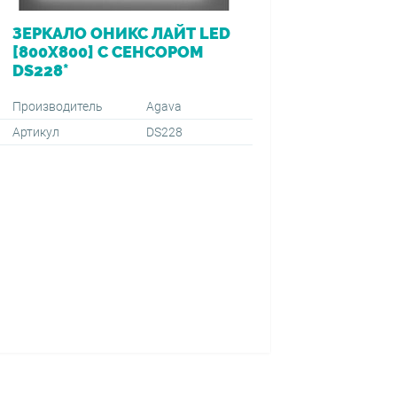
ЗЕРКАЛО ОНИКС ЛАЙТ LED
ВАННА 
[800Х800] С СЕНСОРОМ
[170*7
DS228*
ПЕРЕЛ
VIEGA (
1500+59
Производитель
Agava
Артикул
DS228
Производ
Артикул
Тип монт