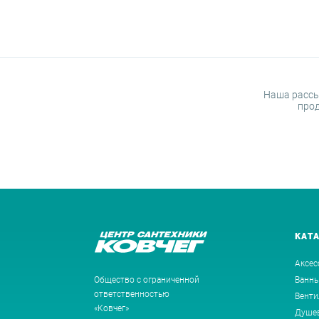
Наша рассы
прод
КАТ
Аксес
Общество с ограниченной
Ванн
ответственностью
Венти
«Ковчег»
Душев