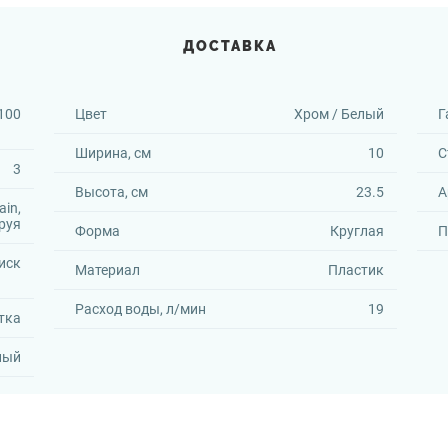
ДОСТАВКА
100
Цвет
Хром / Белый
Г
Ширина, см
10
С
3
Высота, см
23.5
А
ain,
руя
Форма
Круглая
П
иск
Материал
Пластик
Расход воды, л/мин
19
тка
ный