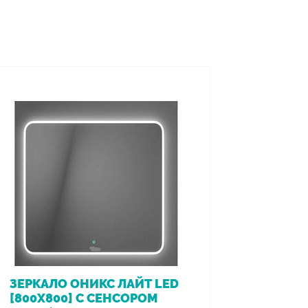
ЗЕРКАЛО ОНИКС ЛАЙТ LED
ВАННА 
[800Х800] С СЕНСОРОМ
[170*7