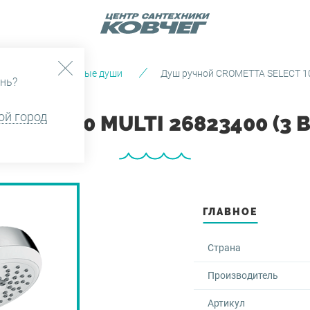
 души
Ручные души
Душ ручной CROMETTA SELECT 10
нь?
ой город
ECT 100 MULTI 26823400 (
ГЛАВНОЕ
Страна
Производитель
Артикул