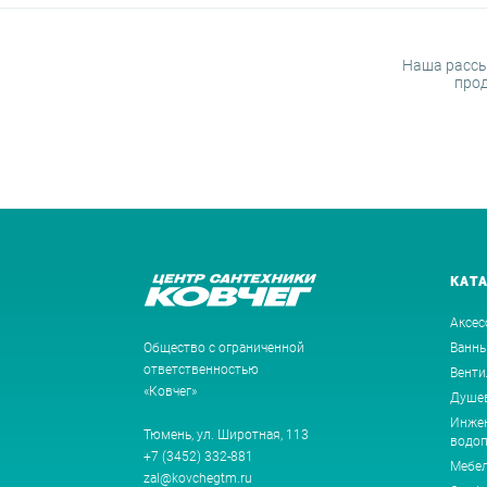
Наша рассы
прод
КАТ
Аксес
Общество с ограниченной
Ванн
ответственностью
Венти
«Ковчег»
Душев
Инжен
Тюмень, ул. Широтная, 113
водоп
+7 (3452) 332-881
Мебе
zal@kovchegtm.ru