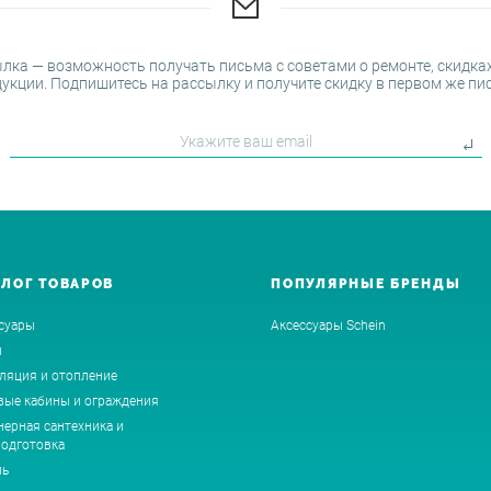
лка — возможность получать письма с советами о ремонте, скидках
укции. Подпишитесь на рассылку и получите скидку в первом же пи
АЛОГ ТОВАРОВ
ПОПУЛЯРНЫЕ БРЕНДЫ
суары
Аксессуары Schein
ы
ляция и отопление
ые кабины и ограждения
ерная сантехника и
одготовка
ль