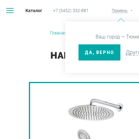
Каталог
+7 (3452) 332-881
Тюмень
Главная
Каталог
Смесители
Ваш город — Тюме
Друг
ДА, ВЕРНО
НАБОР MANACOR 