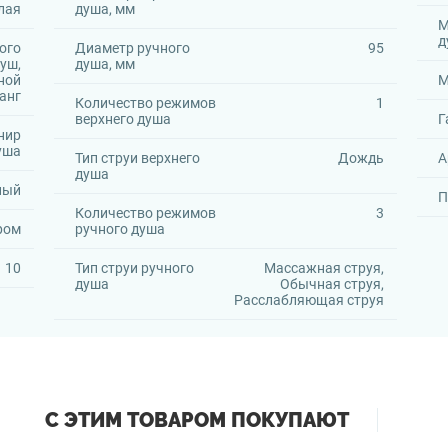
лая
душа, мм
М
д
ого
Диаметр ручного
95
уш,
душа, мм
ной
М
анг
Количество режимов
1
верхнего душа
Г
нир
уша
Тип струи верхнего
Дождь
А
душа
ный
П
Количество режимов
3
ром
ручного душа
10
Тип струи ручного
Массажная струя,
душа
Обычная струя,
Расслабляющая струя
С ЭТИМ ТОВАРОМ ПОКУПАЮТ