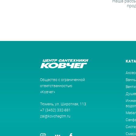
Наша рассы
прод
КАТ
Аксес
Общество с ограниченной
Ванн
ответственностью
Венти
«Ковчег»
Душев
Инжен
Тюмень, ул. Широтная, 113
водоп
+7 (3452) 332-881
Мебе
zal@kovchegtm.ru
Санф
Систе
Смеси