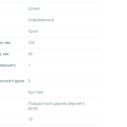
Шланг
Современный
Хром
а, мм
250
а, мм
95
верхнего
1
ручного душа
3
Круглая
Поворотный шарнир верхнего
душа
10