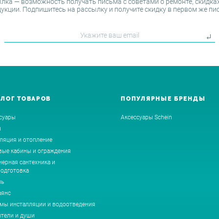
лка — возможность получать письма с советами о ремонте, скидках
укции. Подпишитесь на рассылку и получите скидку в первом же пи
АЛОГ ТОВАРОВ
ПОПУЛЯРНЫЕ БРЕНДЫ
суары
Аксессуары Schein
ы
ляция и отопление
ые кабины и ограждения
ерная сантехника и
одготовка
ль
аянс
мы инсталляции и водоотведения
тели и души