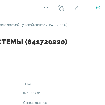
0
стаиваемой душевой системы (841720220)
ЕМЫ (841720220)
TEKA
841720220
Однозахватное