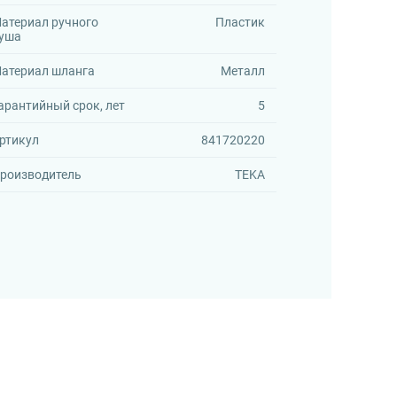
атериал ручного
Пластик
уша
атериал шланга
Металл
арантийный срок, лет
5
ртикул
841720220
роизводитель
TEKA