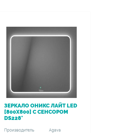
ЗЕРКАЛО ОНИКС ЛАЙТ LED
ВАННА 
[800Х800] С СЕНСОРОМ
[170*7
DS228*
ПЕРЕЛ
VIEGA (
1500+59
Производитель
Agava