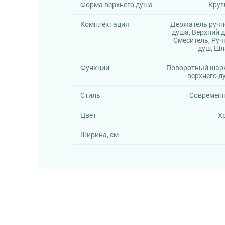
Форма верхнего душа
Круг
Комплектация
Держатель ручн
душа, Верхний д
Смеситель, Руч
душ, Шл
Функции
Поворотный шар
верхнего д
Стиль
Современ
Цвет
Х
Ширина, см