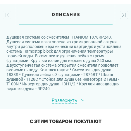
ОПИСАНИЕ
Душевая система со смесителем TITANIUM 1878RP240.
Душевая система изготовлена из хромированной латуни,
внутри расположен керамический картридж и установлена
система Termostop block для ограничения температуры
горячей воды. В комплекте душевая лейка с тремя
функциями. Круглый излив для верхнего душа 240 мм.
Двухступенчатая система открытия смесителя позволяет
экономить воду. Комплектация: * Смеситель для душа -
1838S * Душевая лейка с 3 функциями - 2876BT * Шланг
душевой - 1128C * Стойка для душа без инвертора Ø19мм -
T100N * Инвертор для душа - IDH1/2 * Круглая насадка для
верхнего душа - RP240
Развернуть
С ЭТИМ ТОВАРОМ ПОКУПАЮТ