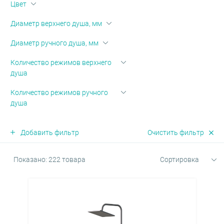
оры и диспенсеры
овары
-переливы
Цвет
ектующие для скрытого
жа
Диаметр верхнего душа, мм
и
ые клавиши
овары
Диаметр ручного душа, мм
 запорные
ные части для аксессуаров
мы инсталляции для
Количество режимов верхнего
аров
душа
е души
нированные аксессуары
Количество режимов ручного
шки для перелива
душа
тели врезные
йнеры для косметических
в
мы инсталляции для
Добавить фильтр
Очистить фильтр
льников
тели для биде
овары
Показано: 222 товара
Сортировка
овары
овары