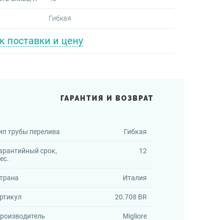
Гибкая
к поставки и цену
ГАРАНТИЯ И ВОЗВРАТ
ип трубы перелива
Гибкая
арантийный срок,
12
ес.
трана
Италия
ртикул
20.708 BR
роизводитель
Migliore