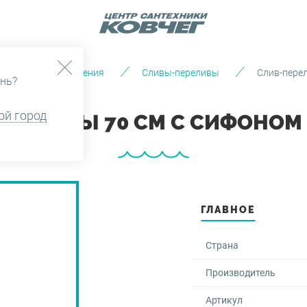
ляции и водоотведения
Сливы-переливы
Слив-перел
нь?
ой город
 ВАННЫ 70 СМ С СИФОНОМ Б
ГЛАВНОЕ
Страна
Производитель
Артикул