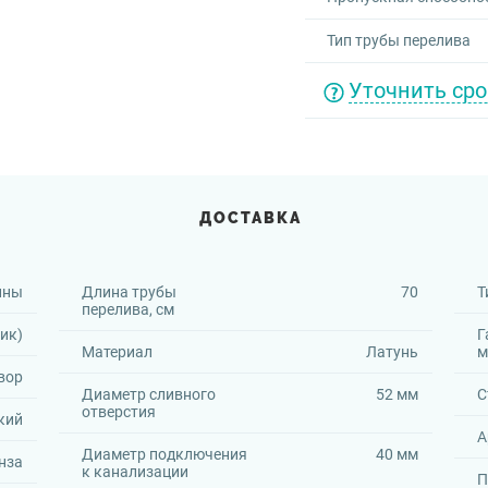
Тип трубы перелива
Уточнить сро
ДОСТАВКА
нны
Длина трубы
70
Т
перелива, см
ик)
Г
Материал
Латунь
м
вор
Диаметр сливного
52 мм
С
отверстия
кий
А
Диаметр подключения
40 мм
нза
к канализации
П