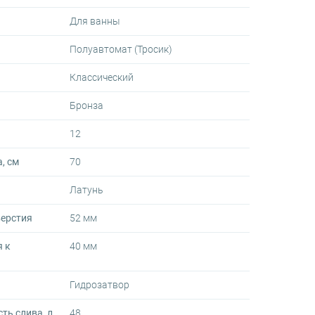
Для ванны
Полуавтомат (Тросик)
Классический
Бронза
12
, см
70
Латунь
верстия
52 мм
 к
40 мм
Гидрозатвор
ть слива, л
48