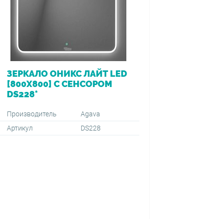
ЗЕРКАЛО ОНИКС ЛАЙТ LED
ВАННА 
[800Х800] С СЕНСОРОМ
[170*7
DS228*
ПЕРЕЛ
VIEGA (
1500+59
Производитель
Agava
Артикул
DS228
Производ
Артикул
Тип монт