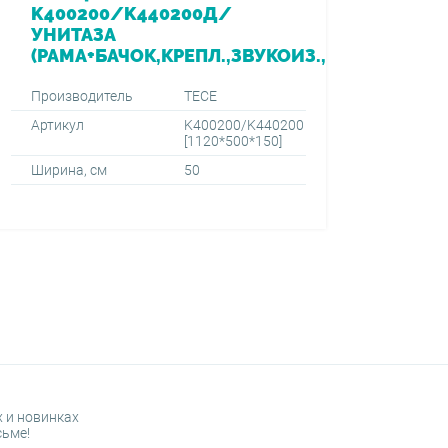
K400200/K440200Д/
УНИТАЗА
(РАМА+БАЧОК,КРЕПЛ.,ЗВУКОИЗ.,AMBIAКНОПК
Производитель
TECE
Артикул
K400200/K440200
[1120*500*150]
Ширина, см
50
 и новинках
сьме!