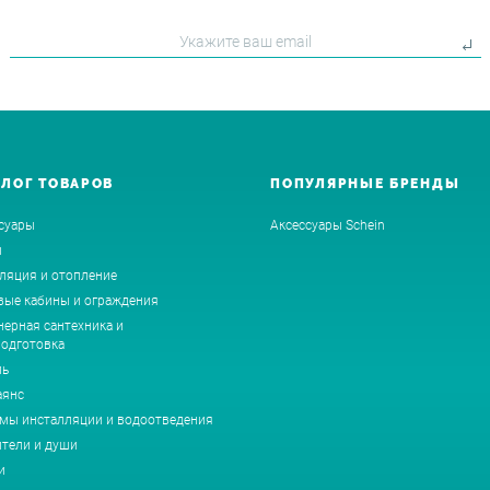
АЛОГ ТОВАРОВ
ПОПУЛЯРНЫЕ БРЕНДЫ
суары
Аксессуары Schein
ы
ляция и отопление
ые кабины и ограждения
ерная сантехника и
одготовка
ль
аянс
мы инсталляции и водоотведения
тели и души
и