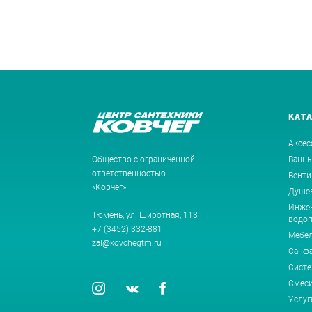
КАТ
Аксес
Общество с ограниченной
Ванн
ответственностью
Венти
«Ковчег»
Душев
Инжен
Тюмень, ул. Широтная, 113
водоп
+7 (3452) 332-881
Мебе
zal@kovchegtm.ru
Санф
Систе
Смеси
Услуг