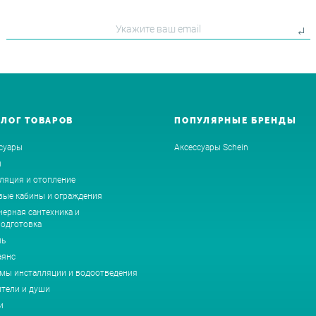
АЛОГ ТОВАРОВ
ПОПУЛЯРНЫЕ БРЕНДЫ
суары
Аксессуары Schein
ы
ляция и отопление
ые кабины и ограждения
ерная сантехника и
одготовка
ль
аянс
мы инсталляции и водоотведения
тели и души
и