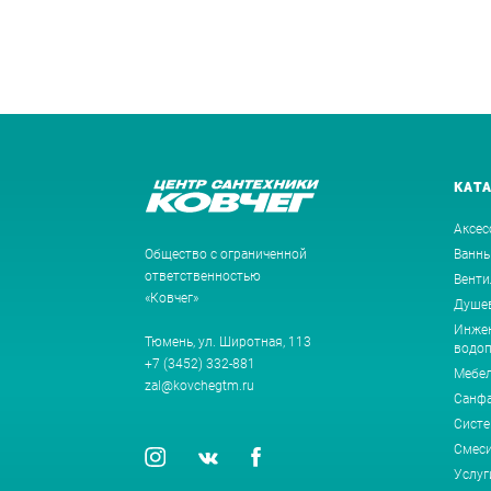
КАТ
Аксес
Общество с ограниченной
Ванн
ответственностью
Венти
«Ковчег»
Душев
Инжен
Тюмень, ул. Широтная, 113
водоп
+7 (3452) 332-881
Мебе
zal@kovchegtm.ru
Санф
Систе
Смеси
Услуг