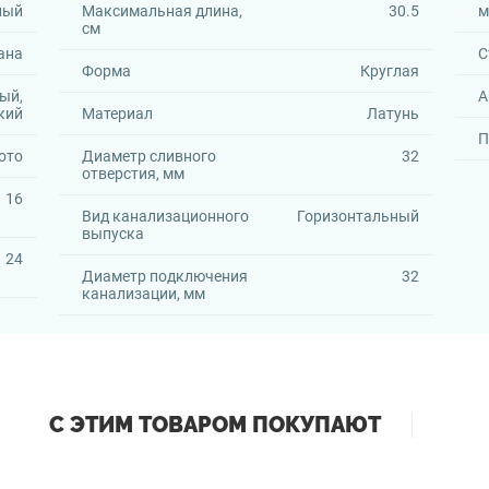
ный
Максимальная длина,
30.5
м
см
ана
С
Форма
Круглая
ый,
А
кий
Материал
Латунь
П
ото
Диаметр сливного
32
отверстия, мм
16
Вид канализационного
Горизонтальный
выпуска
24
Диаметр подключения
32
канализации, мм
С ЭТИМ ТОВАРОМ ПОКУПАЮТ