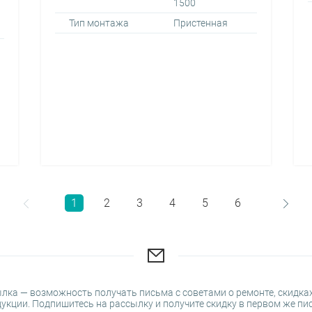
1500
Тип монтажа
Пристенная
1
2
3
4
5
6
лка — возможность получать письма с советами о ремонте, скидках
укции. Подпишитесь на рассылку и получите скидку в первом же пи