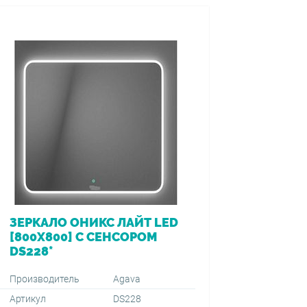
ЗЕРКАЛО ОНИКС ЛАЙТ LED
ВАННА 
[800Х800] С СЕНСОРОМ
[170*7
DS228*
ПЕРЕЛ
VIEGA (
1500+59
Производитель
Agava
Артикул
DS228