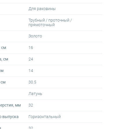
Для раковины
Трубный / проточный /
прямоточный
Золото
 см
16
, см
24
см
14
 см
30.5
Латунь
ерстия, мм
32
о выпуска
Горизонтальный
я
32