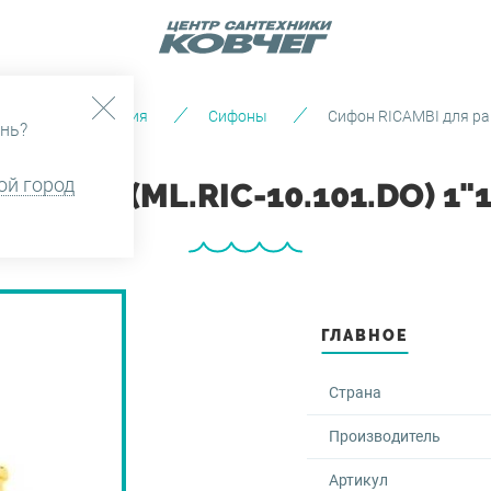
ии и водоотведения
Сифоны
Сифон RICAMBI для рак
нь?
ой город
ВИНЫ (ML.RIC-10.101.DO) 1
ГЛАВНОЕ
Страна
Производитель
Артикул