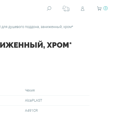
0
 для душевого поддона, заниженный, хром*
НИЖЕННЫЙ, ХРОМ*
Чехия
AlcaPLAST
A491CR