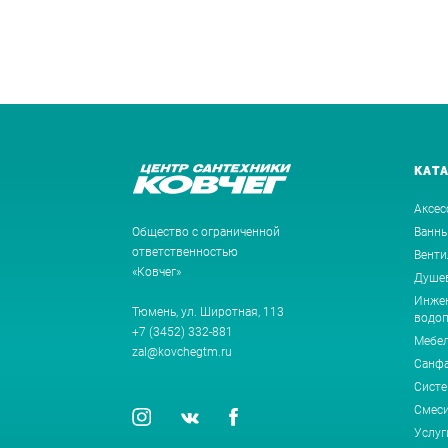
КАТ
Аксес
Общество с ограниченной
Ванн
ответственностью
Венти
«Ковчег»
Душев
Инжен
Тюмень, ул. Широтная, 113
водоп
+7 (3452) 332-881
Мебе
zal@kovchegtm.ru
Санф
Систе
Смеси
Услуг