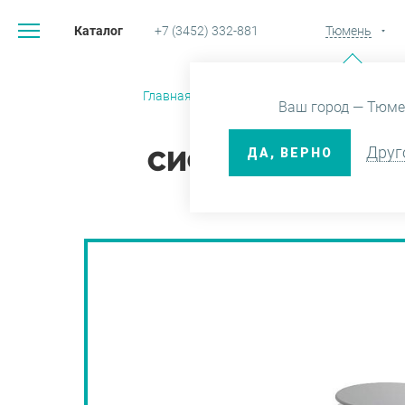
Каталог
+7 (3452) 332-881
Тюмень
Главная
Каталог
Системы и
Ваш город — Тюме
Друг
ДА, ВЕРНО
СИФОН A491CR Д