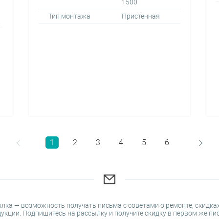
1500
Тип монтажа
Пристенная
1
2
3
4
5
6
лка — возможность получать письма с советами о ремонте, скидках
укции. Подпишитесь на рассылку и получите скидку в первом же пи