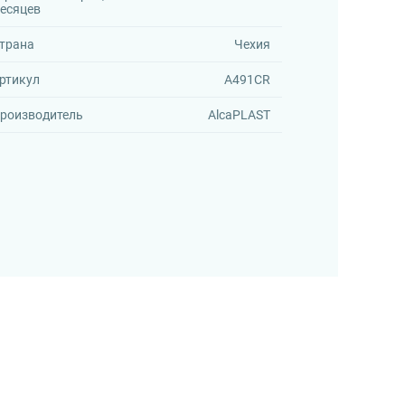
есяцев
трана
Чехия
ртикул
A491CR
роизводитель
AlcaPLAST