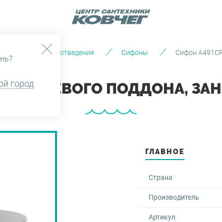
нсталляции и водоотведения
Сифоны
Сифон A491CR
нь?
ой город
ЛЯ ДУШЕВОГО ПОДДОНА, ЗА
ГЛАВНОЕ
Страна
Производитель
Артикул