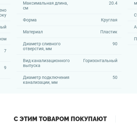
Максимальная длина,
20.4
м
см
ено
оку
С
Форма
Круглая
ный
А
Материал
Пластик
ром
П
Диаметр сливного
90
отверстия, мм
7
Вид канализационного
Горизонтальный
выпуска
9
Диаметр подключения
50
канализации, мм
С ЭТИМ ТОВАРОМ ПОКУПАЮТ