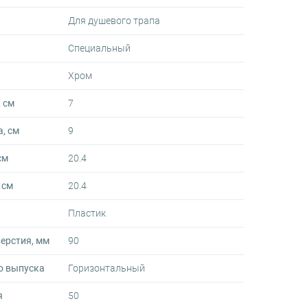
Для душевого трапа
Специальный
Хром
 см
7
, см
9
см
20.4
 см
20.4
Пластик
ерстия, мм
90
о выпуска
Горизонтальный
я
50