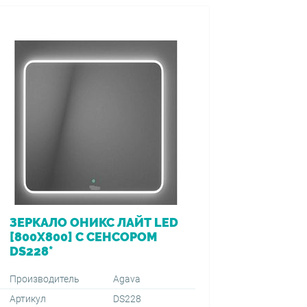
ЗЕРКАЛО ОНИКС ЛАЙТ LED
ВАННА 
[800Х800] С СЕНСОРОМ
[170*7
DS228*
ПЕРЕЛ
VIEGA (
1500+59
Производитель
Agava
Артикул
DS228