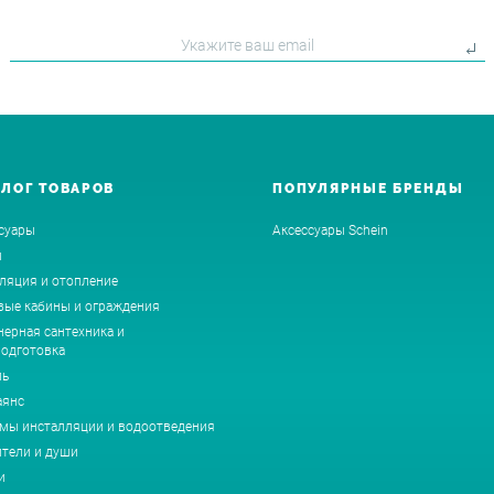
АЛОГ ТОВАРОВ
ПОПУЛЯРНЫЕ БРЕНДЫ
суары
Аксессуары Schein
ы
ляция и отопление
ые кабины и ограждения
ерная сантехника и
одготовка
ль
аянс
мы инсталляции и водоотведения
тели и души
и