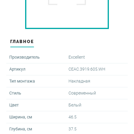
оры и диспенсеры
овары
-переливы
ектующие для скрытого
жа
и
ые клавиши
овары
 запорные
ные части для аксессуаров
мы инсталляции для
аров
ГЛАВНОЕ
е души
нированные аксессуары
Производитель
Excellent
шки для перелива
тели врезные
Артикул
CEAC.3919.605.WH
йнеры для косметических
в
мы инсталляции для
Тип монтажа
Накладная
льников
тели для биде
Стиль
Современный
овары
овары
овары
Цвет
Белый
Ширина, см
46.5
Глубина, см
37.5