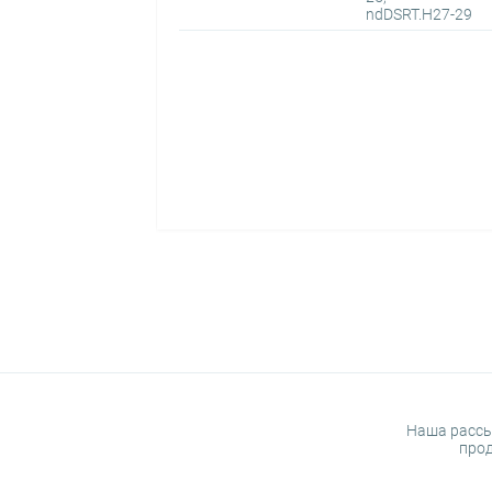
ndDSRT.H27-29
Наша рассы
прод