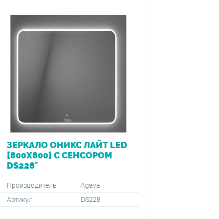
ЗЕРКАЛО ОНИКС ЛАЙТ LED
ВАННА 
[800Х800] С СЕНСОРОМ
[170*7
DS228*
ПЕРЕЛ
VIEGA (
1500+59
Производитель
Agava
Артикул
DS228
Производ