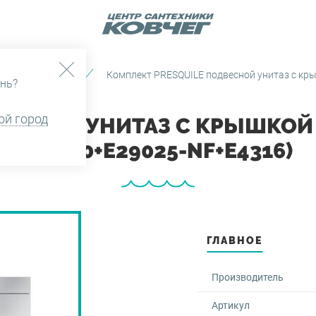
вые комплекты
Комплект PRESQUILE подвесной унитаз с кры
нь?
ой город
ВЕСНОЙ УНИТАЗ С КРЫШКОЙ 
(E4440+E29025-NF+E4316)
ГЛАВНОЕ
Производитель
Артикул