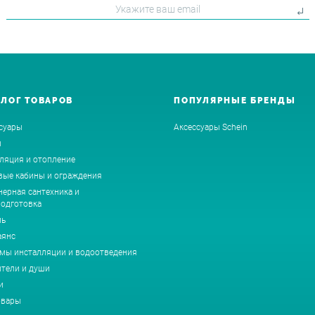
АЛОГ ТОВАРОВ
ПОПУЛЯРНЫЕ БРЕНДЫ
суары
Аксессуары Schein
ы
ляция и отопление
ые кабины и ограждения
ерная сантехника и
одготовка
ль
аянс
мы инсталляции и водоотведения
тели и души
и
овары