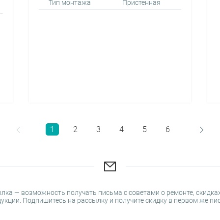
Тип монтажа
Пристенная
1
2
3
4
5
6
лка — возможность получать письма с советами о ремонте, скидках
укции. Подпишитесь на рассылку и получите скидку в первом же пи