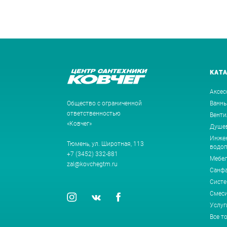
КАТ
Аксес
Общество с ограниченной
Ванн
ответственностью
Венти
«Ковчег»
Душев
Инжен
Тюмень, ул. Широтная, 113
водоп
+7 (3452) 332-881
Мебе
zal@kovchegtm.ru
Санф
Систе
Смеси
Услуг
Все т