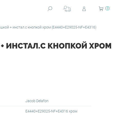
0
шкой + инстал.с кнопкой хром (E4440+E29025-NF+E4316)
+ ИНСТАЛ.С КНОПКОЙ ХРОМ
Jacob Delafon
E4440+E29025-NF+E4316 хром