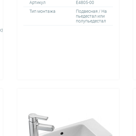
Артикул
E4805-00
Тип монтажа
Подвесная / На
пьедестал или
полупьедестал
9302991