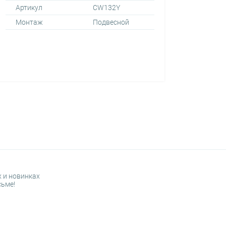
Артикул
CW132Y
Монтаж
Подвесной
 и новинках
сьме!