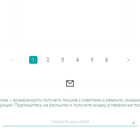
1
2
3
4
5
6
лка — возможность получать письма с советами о ремонте, скидках
укции. Подпишитесь на рассылку и получите скидку в первом же пи