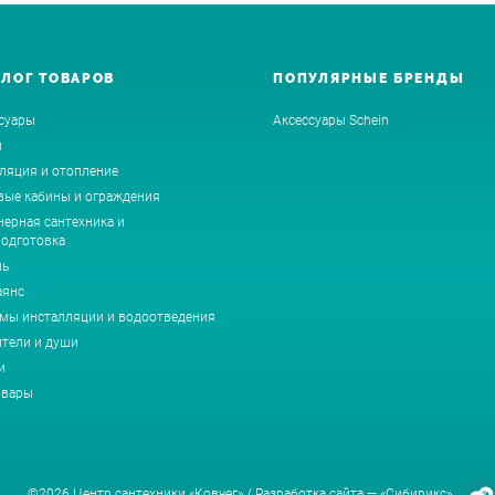
АЛОГ ТОВАРОВ
ПОПУЛЯРНЫЕ БРЕНДЫ
суары
Аксессуары Schein
ы
ляция и отопление
ые кабины и ограждения
ерная сантехника и
одготовка
ль
аянс
мы инсталляции и водоотведения
тели и души
и
овары
©2026 Центр сантехники «Ковчег» /
Разработка сайта —
«Сибирикс»