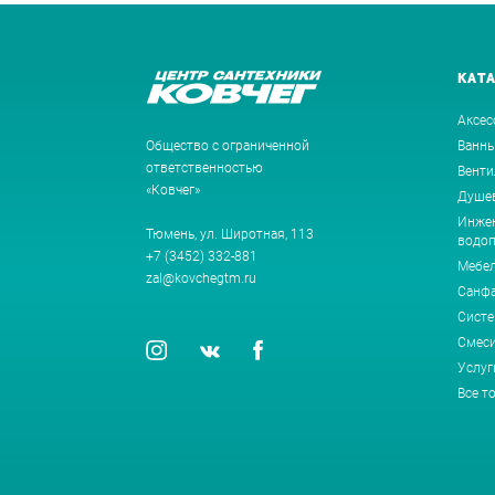
КАТ
Аксес
Общество с ограниченной
Ванн
ответственностью
Венти
«Ковчег»
Душев
Инжен
Тюмень, ул. Широтная, 113
водоп
+7 (3452) 332-881
Мебе
zal@kovchegtm.ru
Санф
Систе
Смеси
Услуг
Все т