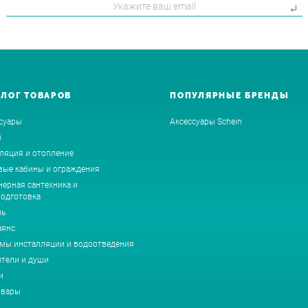
АЛОГ ТОВАРОВ
ПОПУЛЯРНЫЕ БРЕНДЫ
суары
Аксессуары Schein
ы
ляция и отопление
ые кабины и ограждения
ерная сантехника и
одготовка
ль
аянс
мы инсталляции и водоотведения
тели и души
и
овары