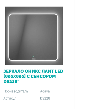
ЗЕРКАЛО ОНИКС ЛАЙТ LED
ВАННА 
[800Х800] С СЕНСОРОМ
[170*7
DS228*
ПЕРЕЛ
VIEGA (
1500+59
Производитель
Agava
Артикул
DS228
Производ
Артикул