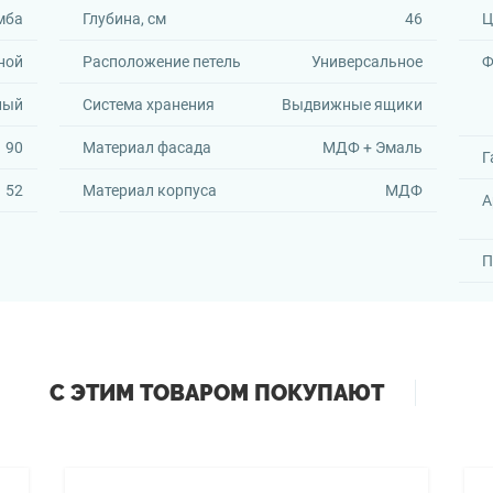
мба
Глубина, см
46
Ц
ной
Расположение петель
Универсальное
Ф
ный
Система хранения
Выдвижные ящики
90
Материал фасада
МДФ + Эмаль
Г
52
Материал корпуса
МДФ
А
П
С ЭТИМ ТОВАРОМ ПОКУПАЮТ