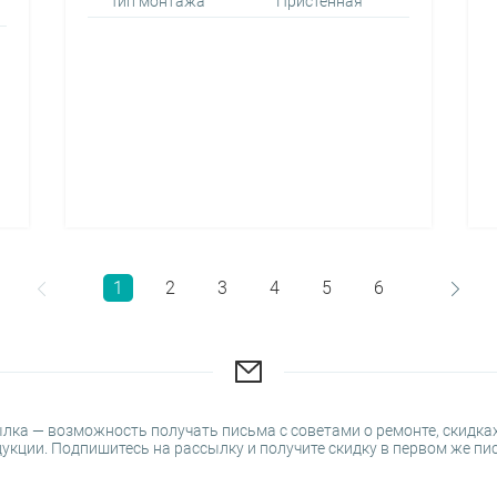
Тип монтажа
Пристенная
1
2
3
4
5
6
лка — возможность получать письма с советами о ремонте, скидках
укции. Подпишитесь на рассылку и получите скидку в первом же пи