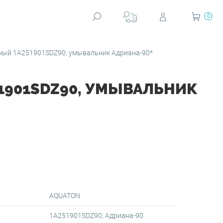
0
ный 1A251901SDZ90, умывальник Адриана-90*
1901SDZ90, УМЫВАЛЬНИК
AQUATON
1A251901SDZ90, Адриана-90