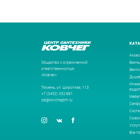
КАТ
Аксес
Общество с ограниченной
Ванн
ответственностью
Венти
«Ковчег»
Душев
Инжен
Тюмень, ул. Широтная, 113
водоп
+7 (3452) 332-881
Мебе
zal@kovchegtm.ru
Санф
Систе
Смеси
Услуг
Все т