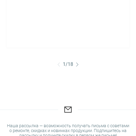
1
/
18
Наша рассылка — возможность получать письма с советами
о ремонте, скидках и новинках продукции. Подпишитесь на
рассылку и получите скидку в первом же письме!