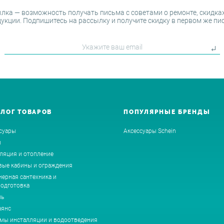
лка — возможность получать письма с советами о ремонте, скидках
укции. Подпишитесь на рассылку и получите скидку в первом же пи
АЛОГ ТОВАРОВ
ПОПУЛЯРНЫЕ БРЕНДЫ
суары
Аксессуары Schein
ы
ляция и отопление
ые кабины и ограждения
ерная сантехника и
одготовка
ль
аянс
мы инсталляции и водоотведения