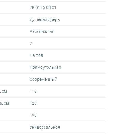
ZP 0125 08 01
Душевая дверь
Раздвижная
2
На пол
Прямоугольная
Современный
 см
118
, см
123
190
Универсальная