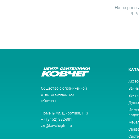
Наша рассы
прод
КАТ
Аксес
Общество с ограниченной
Ванн
ответственностью
Венти
«Ковчег»
Душев
Инжен
Тюмень, ул. Широтная, 113
водоп
+7 (3452) 332-881
Мебе
zal@kovchegtm.ru
Санф
Систе