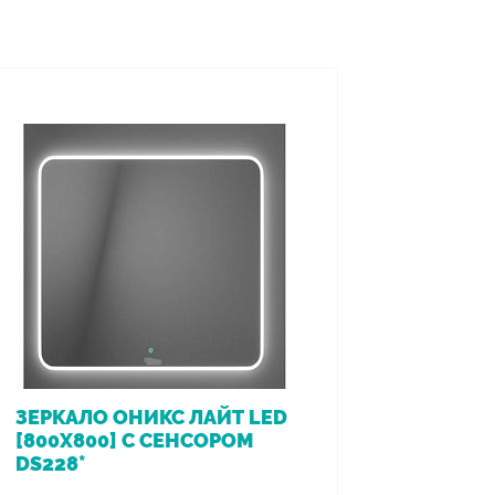
ЗЕРКАЛО ОНИКС ЛАЙТ LED
ВАННА 
[800Х800] С СЕНСОРОМ
[170*7
DS228*
ПЕРЕЛ
VIEGA (