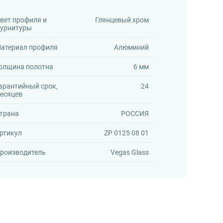
вет профиля и
Глянцевый хром
урнитуры
атериал профиля
Алюминий
олщина полотна
6 мм
арантийный срок,
24
есяцев
трана
РОССИЯ
ртикул
ZP 0125 08 01
роизводитель
Vegas Glass