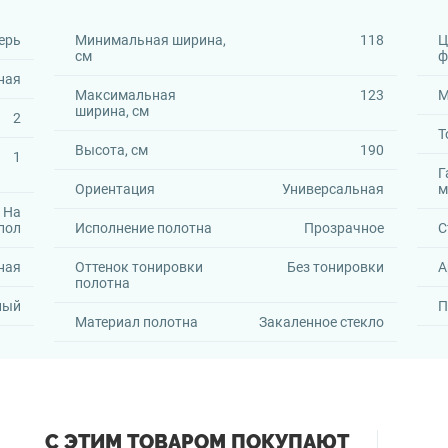
ерь
Минимальная ширина,
118
Ц
см
ф
ная
Максимальная
123
М
ширина, см
2
Т
Высота, см
190
1
Г
Ориентация
Универсальная
м
, На
пол
Исполнение полотна
Прозрачное
С
ная
Оттенок тонировки
Без тонировки
А
полотна
ный
П
Материал полотна
Закаленное стекло
С ЭТИМ ТОВАРОМ ПОКУПАЮТ