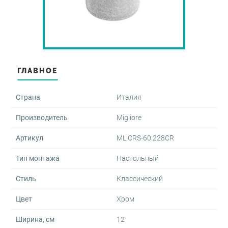
оры и диспенсеры
овары
-переливы
ектующие для скрытого
жа
и
ые клавиши
овары
 запорные
ные части для аксессуаров
мы инсталляции для
аров
ГЛАВНОЕ
е души
нированные аксессуары
Страна
Италия
шки для перелива
тели врезные
Производитель
Migliore
йнеры для косметических
в
мы инсталляции для
Артикул
ML.CRS-60.228CR
льников
тели для биде
Тип монтажа
Настольный
овары
овары
овары
Стиль
Классический
Цвет
Хром
Ширина, см
12