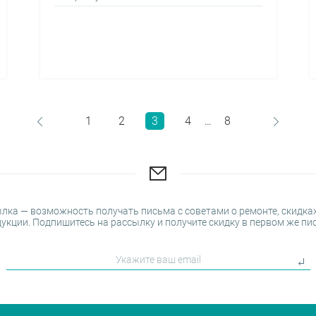
1
2
3
4
8
…
лка — возможность получать письма с советами о ремонте, скидках
укции. Подпишитесь на рассылку и получите скидку в первом же пи