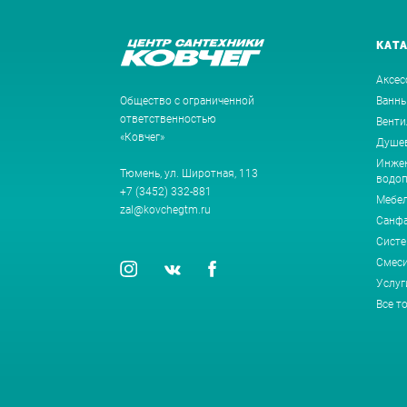
КАТ
Аксес
Общество с ограниченной
Ванн
ответственностью
Венти
«Ковчег»
Душев
Инжен
Тюмень, ул. Широтная, 113
водоп
+7 (3452) 332-881
Мебе
zal@kovchegtm.ru
Санф
Систе
Смеси
Услуг
Все т