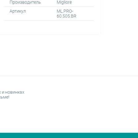
Производитель
Migliore
Артикул
ML.PRO-
60.505.BR
 и новинках
сьме!