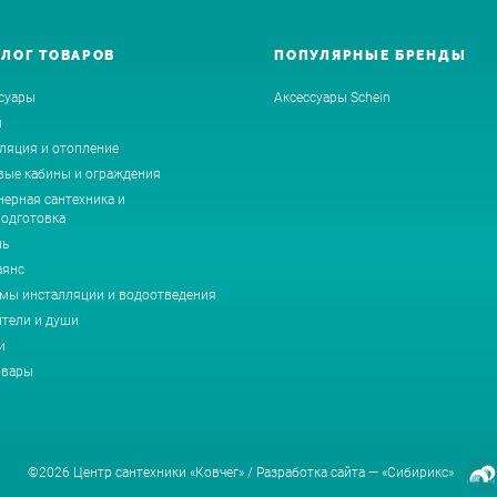
АЛОГ ТОВАРОВ
ПОПУЛЯРНЫЕ БРЕНДЫ
суары
Аксессуары Schein
ы
ляция и отопление
ые кабины и ограждения
ерная сантехника и
одготовка
ль
аянс
мы инсталляции и водоотведения
тели и души
и
овары
©2026 Центр сантехники «Ковчег» /
Разработка сайта —
«Сибирикс»