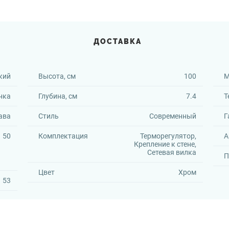
ДОСТАВКА
кий
Высота, см
100
М
нка
Глубина, см
7.4
Т
ава
Стиль
Современный
Г
50
Комплектация
Терморегулятор,
А
Крепление к стене,
Сетевая вилка
П
Цвет
Хром
53