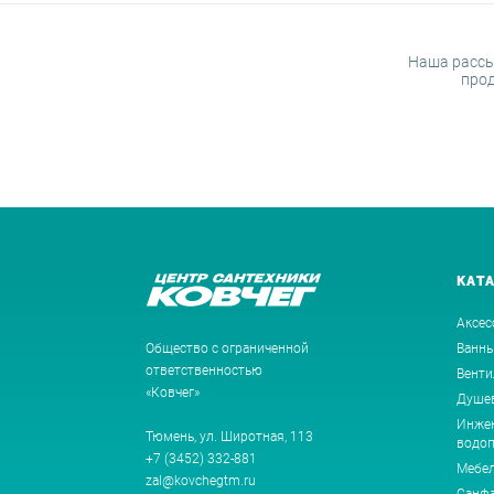
Наша рассы
прод
КАТ
Аксес
Общество с ограниченной
Ванн
ответственностью
Венти
«Ковчег»
Душев
Инжен
Тюмень, ул. Широтная, 113
водоп
+7 (3452) 332-881
Мебе
zal@kovchegtm.ru