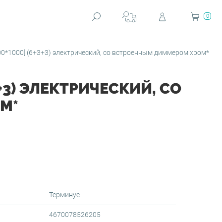
0
*1000] (6+3+3) электрический, со встроенным диммером хром*
+3) ЭЛЕКТРИЧЕСКИЙ, СО
М*
Терминус
4670078526205