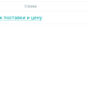
я
Справа
к поставки и цену