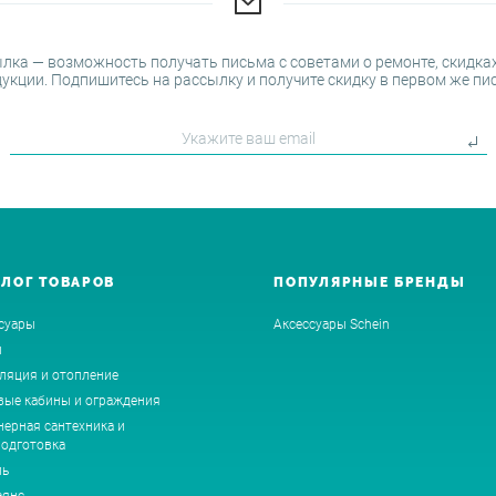
лка — возможность получать письма с советами о ремонте, скидках
укции. Подпишитесь на рассылку и получите скидку в первом же пи
АЛОГ ТОВАРОВ
ПОПУЛЯРНЫЕ БРЕНДЫ
суары
Аксессуары Schein
ы
ляция и отопление
ые кабины и ограждения
ерная сантехника и
одготовка
ль