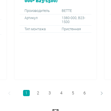
000+ B23-1500)*
Производитель
BETTE
Артикул
1380-000, B23-
1500
Тип монтажа
Пристенная
1
2
3
4
5
6