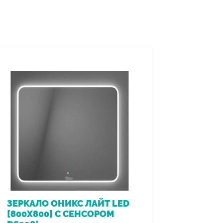
ЗЕРКАЛО ОНИКС ЛАЙТ LED
ВАННА 
[800Х800] С СЕНСОРОМ
[170*7