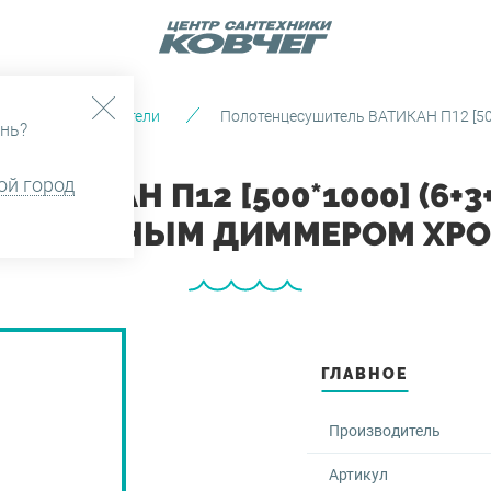
Полотенцесушители
Полотенцесушитель ВАТИКАН П12 [500
нь?
ой город
ТИКАН П12 [500*1000] (6+3
СТРОЕННЫМ ДИММЕРОМ ХРО
ГЛАВНОЕ
Производитель
Артикул