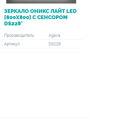
ЗЕРКАЛО ОНИКС ЛАЙТ LED
ВАННА 
[800Х800] С СЕНСОРОМ
[170*7
DS228*
ПЕРЕЛ
VIEGA (
1500+59
Производитель
Agava
Артикул
DS228
Производ
Артикул
Тип монт