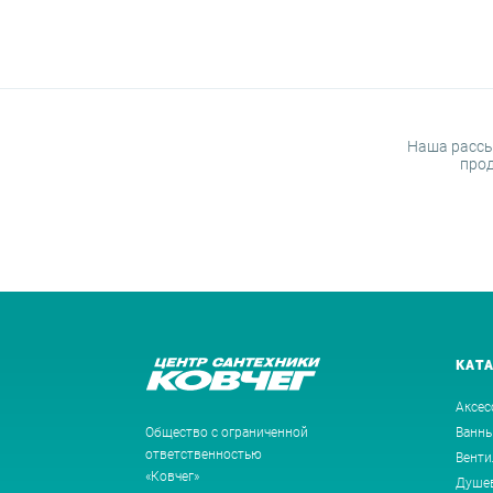
Наша рассы
прод
КАТ
Аксес
Общество с ограниченной
Ванн
ответственностью
Венти
«Ковчег»
Душев