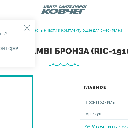
и души
Запасные части и Комплектующие для смесителей
нь?
ой город
ОР RICAMBI БРОНЗА (RIC-191
ГЛАВНОЕ
Производитель
Артикул
Уточнить сро