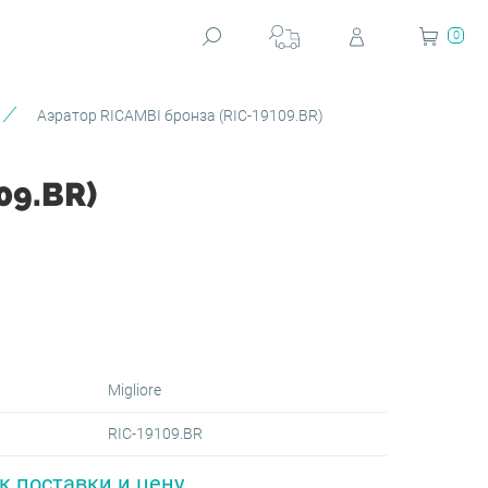
0
Аэратор RICAMBI бронза (RIC-19109.BR)
09.BR)
Migliore
RIC-19109.BR
к поставки и цену