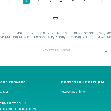
1
2
3
4
5
6
лка — возможность получать письма с советами о ремонте, скидках
укции. Подпишитесь на рассылку и получите скидку в первом же пи
АЛОГ ТОВАРОВ
ПОПУЛЯРНЫЕ БРЕНДЫ
суары
Аксессуары Schein
ы
ляция и отопление
ые кабины и ограждения