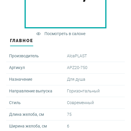
оры и диспенсеры
овары
-переливы
ектующие для скрытого
жа
и
ые клавиши
овары
 запорные
Посмотреть в салоне
ные части для аксессуаров
мы инсталляции для
аров
ГЛАВНОЕ
е души
нированные аксессуары
Производитель
AlcaPLAST
шки для перелива
тели врезные
Артикул
APZ20-750
йнеры для косметических
в
мы инсталляции для
Назначение
Для душа
льников
тели для биде
Направление выпуска
Горизонтальный
овары
овары
овары
Стиль
Современный
Длина желоба, см
75
Ширина желоба, см
6