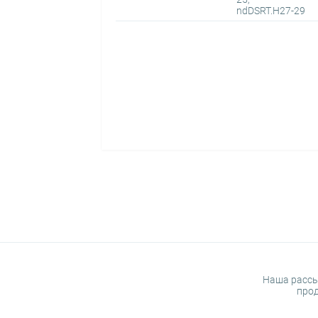
ndDSRT.H27-29
Наша рассы
прод