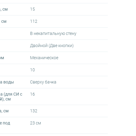
, см
15
 см
112
В некапитальную стену
Двойной (Две кнопки)
ом
Механическое
10
а воды
Сверху бачка
 (для СИ с
16
), см
, см
132
е под
23 см