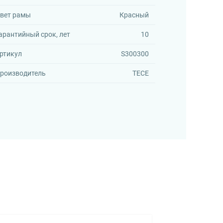
вет рамы
Красный
арантийный срок, лет
10
ртикул
S300300
роизводитель
TECE