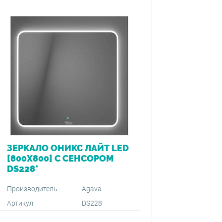
ЗЕРКАЛО ОНИКС ЛАЙТ LED
ВАННА 
[800Х800] С СЕНСОРОМ
[170*7
DS228*
ПЕРЕЛ
VIEGA (
1500+59
Производитель
Agava
Артикул
DS228
Производ