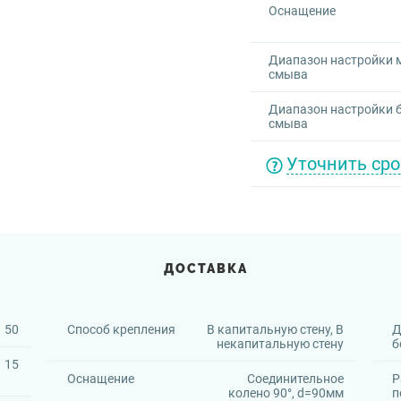
Оснащение
Диапазон настройки 
смыва
Диапазон настройки 
смыва
Уточнить сро
ДОСТАВКА
50
Способ крепления
В капитальную стену, В
Д
некапитальную стену
б
15
Оснащение
Соединительное
Р
колено 90°, d=90мм
п