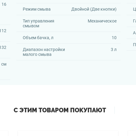
16
Режим смыва
Двойной (Две кнопки)
Ц
Тип управления
Механическое
Г
смывом
112
А
Объем бачка, л
10
П
132
Диапазон настройки
3 л
малого смыва
3 см
С ЭТИМ ТОВАРОМ ПОКУПАЮТ