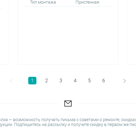
Тип монтажа
Пристенная
1
2
3
4
5
6
лка — возможность получать письма с советами о ремонте, скидках
укции. Подпишитесь на рассылку и получите скидку в первом же пи