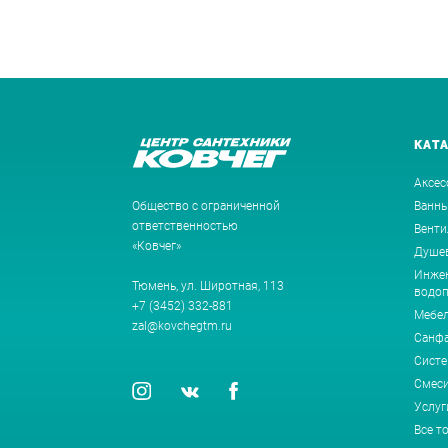
КАТ
Аксес
Общество с ограниченной
Ванн
ответственностью
Венти
«Ковчег»
Душев
Инжен
Тюмень, ул. Широтная, 113
водоп
+7 (3452) 332-881
Мебе
zal@kovchegtm.ru
Санф
Систе
Смеси
Услуг
Все т