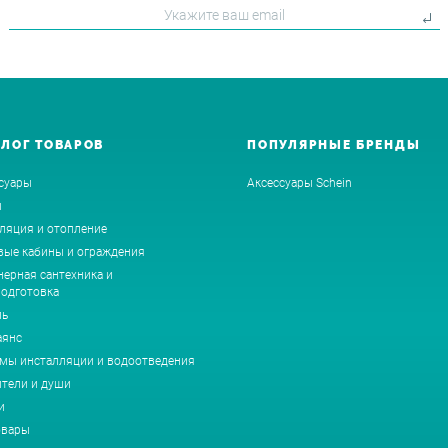
АЛОГ ТОВАРОВ
ПОПУЛЯРНЫЕ БРЕНДЫ
суары
Аксессуары Schein
ы
ляция и отопление
ые кабины и ограждения
ерная сантехника и
одготовка
ль
аянс
мы инсталляции и водоотведения
тели и души
и
овары