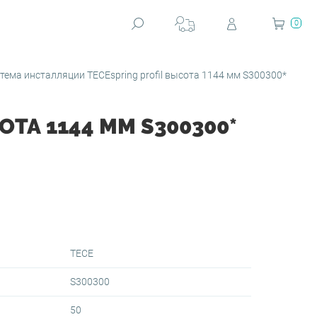
0
тема инсталляции TECEspring profil высота 1144 мм S300300*
ТА 1144 ММ S300300*
TECE
S300300
50