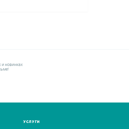
 и новинках
сьме!
УСЛУГИ