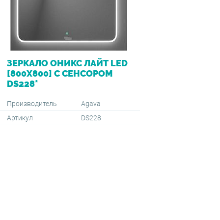
ЗЕРКАЛО ОНИКС ЛАЙТ LED
ВАННА 
[800Х800] С СЕНСОРОМ
[170*7
DS228*
ПЕРЕЛ
VIEGA (
1500+59
Производитель
Agava
Артикул
DS228
Производ
Артикул
Тип монт