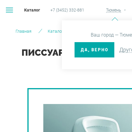
Каталог
+7 (3452) 332-881
Тюмень
Главная
Каталог
Санфаянс
Раковин
Ваш город — Тюме
Друг
ДА, ВЕРНО
ПИССУАР CAPRINO PLUS
КРЕ