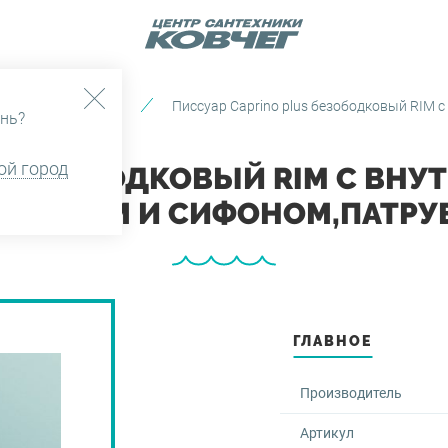
ы и Умывальники
Писсуар Caprino plus безободковый RIM с
нь?
ой город
 БЕЗОБОДКОВЫЙ RIM С ВНУ
ПЛЕНИЕМ И СИФОНОМ,ПАТРУ
ГЛАВНОЕ
Производитель
Артикул