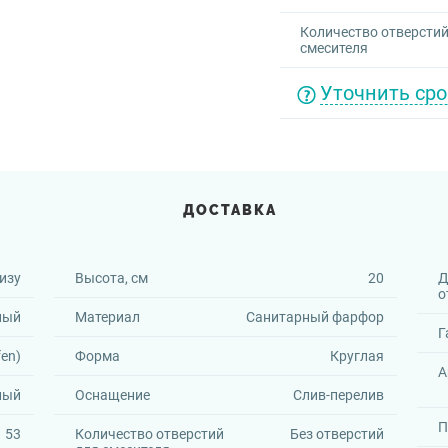
Количество отверстий
смесителя
Уточнить сро
ДОСТАВКА
изу
Высота, см
20
Д
о
ный
Материал
Санитарный фарфор
Г
fen)
Форма
Круглая
А
лый
Оснащение
Слив-перелив
П
53
Количество отверстий
Без отверстий