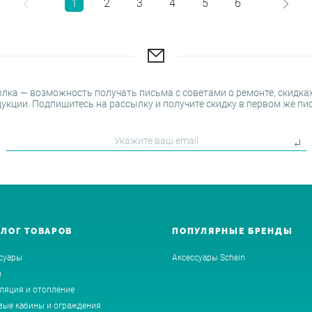
1
2
3
4
5
6
лка — возможность получать письма с советами о ремонте, скидках
укции. Подпишитесь на рассылку и получите скидку в первом же пи
АЛОГ ТОВАРОВ
ПОПУЛЯРНЫЕ БРЕНДЫ
суары
Аксессуары Schein
ы
ляция и отопление
ые кабины и ограждения