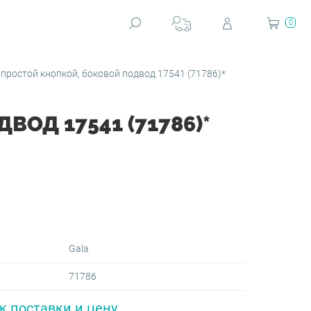
0
 простой кнопкой, боковой подвод 17541 (71786)*
ОД 17541 (71786)*
Gala
71786
к поставки и цену