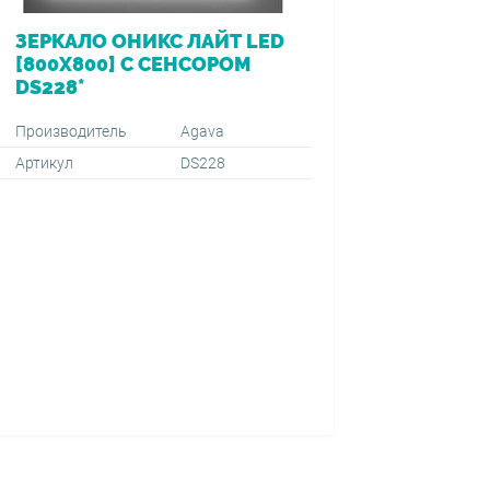
ЗЕРКАЛО ОНИКС ЛАЙТ LED
ВАННА 
[800Х800] С СЕНСОРОМ
[170*7
DS228*
ПЕРЕЛ
VIEGA (
1500+59
Производитель
Agava
Артикул
DS228
Производ
Артикул
Тип монт