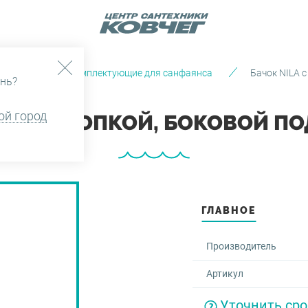
Крепления и Комплектующие для санфаянса
Бачок NILA с
нь?
ой город
СТОЙ КНОПКОЙ, БОКОВОЙ ПОДВ
ГЛАВНОЕ
Производитель
Артикул
Уточнить сро