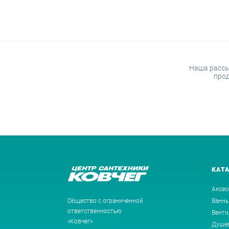
Наша рассы
прод
КАТ
Аксес
Общество с ограниченной
Ванн
ответственностью
Венти
«Ковчег»
Душев