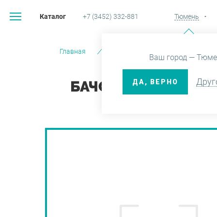
Каталог
+7 (3452) 332-881
Тюмень
Главная
Каталог
Санфаянс
Ваш город — Тюме
Друг
ДА, ВЕРНО
БАЧОК NILA С ПРО