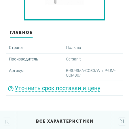
оры и диспенсеры
овары
-переливы
ектующие для скрытого
жа
и
ые клавиши
овары
 запорные
ГЛАВНОЕ
ные части для аксессуаров
мы инсталляции для
аров
е души
Страна
Польша
нированные аксессуары
шки для перелива
Производитель
Cersanit
тели врезные
йнеры для косметических
Артикул
B-SU-SMA-CO80/Wh, P-UM-
в
мы инсталляции для
COM80/1
льников
тели для биде
Уточнить срок поставки и цену
овары
овары
овары
ВСЕ ХАРАКТЕРИСТИКИ