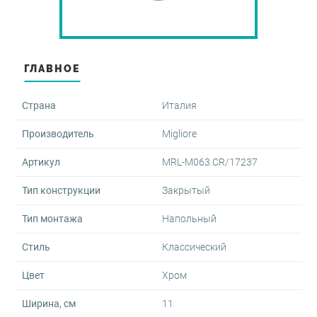
оры и диспенсеры
овары
-переливы
ектующие для скрытого
жа
и
ые клавиши
овары
 запорные
ГЛАВНОЕ
ные части для аксессуаров
мы инсталляции для
аров
Страна
Италия
е души
нированные аксессуары
Производитель
Migliore
шки для перелива
тели врезные
Артикул
MRL-M063.CR/17237
йнеры для косметических
в
мы инсталляции для
Тип конструкции
Закрытый
льников
тели для биде
Тип монтажа
Напольный
овары
овары
овары
Стиль
Классический
Цвет
Хром
Ширина, см
11